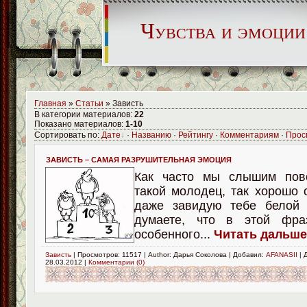
Чувства и эмоции
Главная
»
Статьи
» Зависть
В категории материалов:
22
Показано материалов:
1-10
Сортировать по:
Дате
·
Названию
·
Рейтингу
·
Комментариям
·
Прос
ЗАВИСТЬ – САМАЯ РАЗРУШИТЕЛЬНАЯ ЭМОЦИЯ
Как часто мы слышим пов
такой молодец, так хорошо 
даже завидую тебе белой 
думаете, что в этой фра
особенного...
Читать дальше.
Зависть
| Просмотров: 11517 | Author: Дарья Соколова | Добавил:
AFANASII
| 
28.03.2012
|
Комментарии (0)