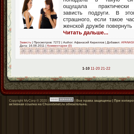
ощущала практически
зависть подруги. В эт
страшного, если такое ча
женской дружбе повернуть 
Читать дальше...
Зависть
| Просмотров: 7272 | Author: Афанасий Кириллов | Добавил:
AFANASI
Дата:
16.08.2011
|
Комментарии (0)
1-10
11-20
21-22
Copyright MyCorp © 2020 |
| Все права защищены | При копиро
активная ссылка на Сhuvstvnet.ru обязательна.