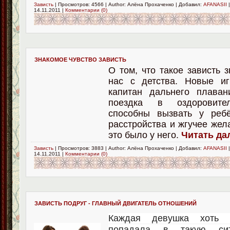
Зависть
| Просмотров: 4566 | Author: Алёна Прохаченко | Добавил:
AFANASII
|
14.11.2011
|
Комментарии (0)
ЗНАКОМОЕ ЧУВСТВО ЗАВИСТЬ
О том, что такое зависть 
нас с детства. Новые иг
капитан дальнего плаван
поездка в оздоровите
способны вызвать у реб
расстройства и жгучее жел
это было у него.
Читать дал
Зависть
| Просмотров: 3883 | Author: Алёна Прохаченко | Добавил:
AFANASII
|
14.11.2011
|
Комментарии (0)
ЗАВИСТЬ ПОДРУГ - ГЛАВНЫЙ ДВИГАТЕЛЬ ОТНОШЕНИЙ
Каждая девушка хоть
попадала в такую сит