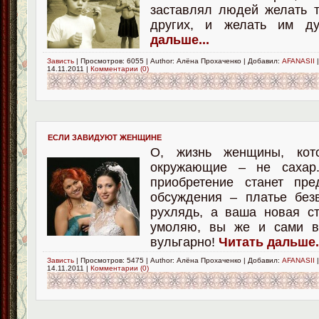
заставлял людей желать то
других, и желать им д
дальше...
Зависть
| Просмотров: 6055 | Author: Алёна Прохаченко | Добавил:
AFANASII
|
14.11.2011
|
Комментарии (0)
ЕСЛИ ЗАВИДУЮТ ЖЕНЩИНЕ
О, жизнь женщины, кот
окружающие – не сахар
приобретение станет пре
обсуждения – платье без
рухлядь, а ваша новая с
умоляю, вы же и сами ви
вульгарно!
Читать дальше.
Зависть
| Просмотров: 5475 | Author: Алёна Прохаченко | Добавил:
AFANASII
|
14.11.2011
|
Комментарии (0)