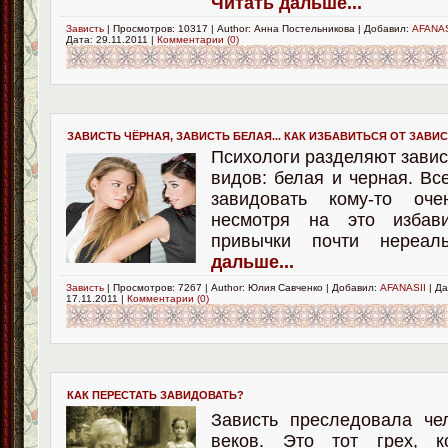
Читать дальше...
Зависть
| Просмотров: 10317 | Author: Анна Постельникова | Добавил:
AFANAS
Дата:
29.11.2011
|
Комментарии (0)
ЗАВИСТЬ ЧЁРНАЯ, ЗАВИСТЬ БЕЛАЯ... КАК ИЗБАВИТЬСЯ ОТ ЗАВИ
Психологи разделяют завис
видов: белая и черная. Вс
завидовать кому-то оч
несмотря на это избав
привычки почти нере
дальше...
Зависть
| Просмотров: 7267 | Author: Юлия Савченко | Добавил:
AFANASII
| Да
17.11.2011
|
Комментарии (0)
КАК ПЕРЕСТАТЬ ЗАВИДОВАТЬ?
Зависть преследовала че
веков. Это тот грех, к