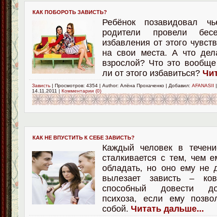
КАК ПОБОРОТЬ ЗАВИСТЬ?
Ребёнок позавидовал чье
родители провели бе
избавления от этого чувств
на свои места. А что дел
взрослой? Что это вообще
ли от этого избавиться?
Чит
Зависть
| Просмотров: 4354 | Author: Алёна Прохаченко | Добавил:
AFANASII
|
14.11.2011
|
Комментарии (0)
КАК НЕ ВПУСТИТЬ К СЕБЕ ЗАВИСТЬ?
Каждый человек в течени
сталкивается с тем, чем е
обладать, но оно ему не д
вылезает зависть – ков
способный довести д
психоза, если ему позво
собой.
Читать дальше...