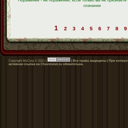
Поражение - не поражение, если только вы не признаете 
сознании
1
2
3
4
5
6
7
8
9
Copyright MyCorp © 2021 |
| Все права защищены | При копиро
активная ссылка на Сhuvstvnet.ru обязательна.