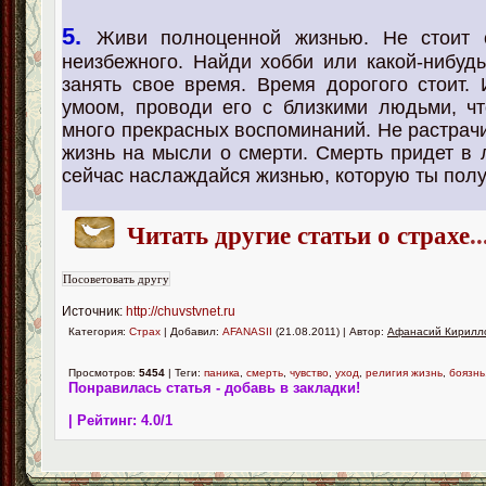
5.
Живи полноценной жизнью. Не стоит 
неизбежного. Найди хобби или какой-нибудь
занять свое время. Время дорогого стоит. 
умоом, проводи его с близкими людьми, ч
много прекрасных воспоминаний. Не растрач
жизнь на мысли о смерти. Смерть придет в 
сейчас наслаждайся жизнью, которую ты полу
Читать другие статьи о страхе
..
Источник:
http://chuvstvnet.ru
Категория:
Страх
| Добавил:
AFANASII
(21.08.2011) | Автор:
Афанасий Кирилл
Просмотров:
5454
| Теги:
паника
,
смерть
,
чувство
,
уход
,
религия жизнь
,
боязнь
Понравилась статья - добавь в закладки!
| Рейтинг:
4.0
/
1