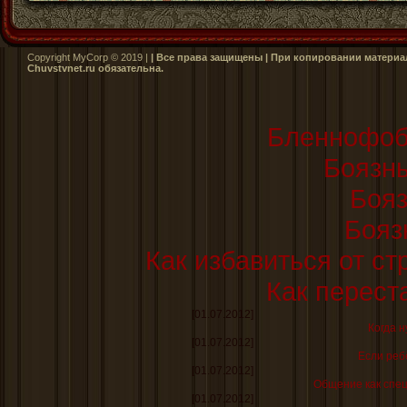
Copyright MyCorp © 2019 |
| Все права защищены | При копировании материал
Сhuvstvnet.ru обязательна.
Бленнофоби
Боязнь
Бояз
Бояз
Как избавиться от ст
Как перест
[01.07.2012]
Когда н
[01.07.2012]
Если реб
[01.07.2012]
Общение как спе
[01.07.2012]