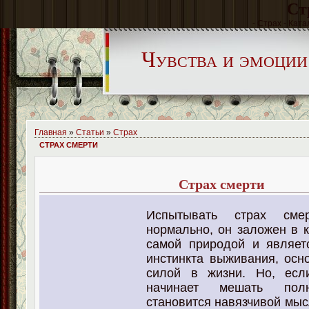
Ст
- Страх - Ката
Чувства и эмоции
Главная
»
Статьи
»
Страх
СТРАХ СМЕРТИ
Страх смерти
Испытывать страх сме
нормально, он заложен в 
самой природой и являет
инстинкта выживания, ос
силой в жизни. Но, есл
начинает мешать полн
становится навязчивой мыс