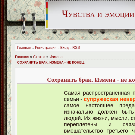
Чувства и эмоции
Главная
::
Регистрация
::
Вход
::
RSS
Главная
»
Статьи
»
Измена
СОХРАНИТЬ БРАК. ИЗМЕНА - НЕ КОНЕЦ.
Сохранить брак. Измена - не ко
Самая распространенная 
семьи -
супружеская неве
самое настоящее предат
изначально должен быть
людей. Их жизни, мысли, с
переплетены и связ
вмешательство третьего 