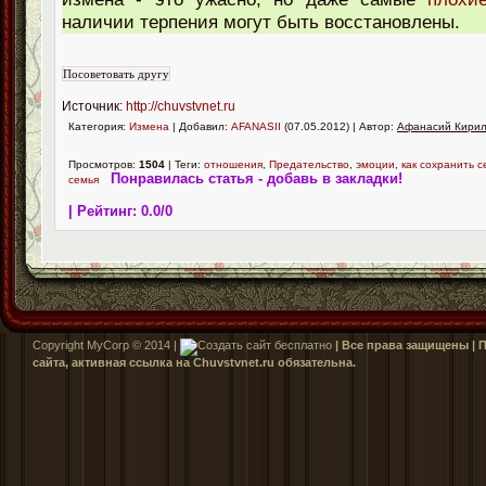
наличии терпения могут быть восстановлены.
Источник:
http://chuvstvnet.ru
Категория:
Измена
| Добавил:
AFANASII
(07.05.2012) | Автор:
Афанасий Кири
Просмотров:
1504
| Теги:
отношения
,
Предательство
,
эмоции
,
как сохранить 
Понравилась статья - добавь в закладки!
семья
| Рейтинг:
0.0
/
0
Copyright MyCorp © 2014 |
| Все права защищены |
сайта, активная ссылка на Сhuvstvnet.ru обязательна.