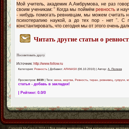
Мой учитель, академик А.Амбрумова, не раз гово
своим ученикам: " Когда мы поймём
ревность
и нау
- нибудь помогать ревнивцам, мы можем считать 
психотерапию наукой, а до тех пор - нет ". С 
константировать, что сегодня мы от этого очень дале
Читать другие статьи о ревнос
Источник:
http://www.follow.ru
Категория:
Ревность
| Добавил:
AFANASII
(06.10.2010) | Автор:
А. Полеев
Просмотров:
8039
| Теги:
жена
,
жертва
,
Ревность
,
тиран
,
ревнивец
,
супруги
,
м
статья - добавь в закладки!
| Рейтинг:
0.0
/
0
Copyright MyCorp © 2018 |
| Все права защищены | При копировании материал