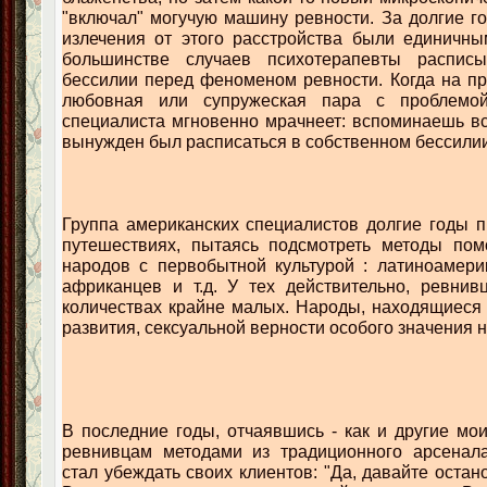
"включал" могучую машину ревности. За долгие г
излечения от этого расстройства были единичны
большинстве случаев психотерапевты распис
бессилии перед феноменом ревности. Когда на п
любовная или супружеская пара с проблемой
специалиста мгновенно мрачнеет: вспоминаешь все
вынужден был расписаться в собственном бессили
Группа американских специалистов долгие годы п
путешествиях, пытаясь подсмотреть методы по
народов с первобытной культурой : латиноамери
африканцев и т.д. У тех действительно, ревнив
количествах крайне малых. Народы, находящиеся 
развития, сексуальной верности особого значения н
В последние годы, отчаявшись - как и другие мои
ревнивцам методами из традиционного арсенала
стал убеждать своих клиентов: "Да, давайте остан