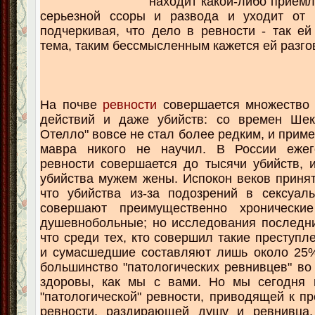
находит какой-либо прием
серьезной ссоры и развода и уходит от 
подчеркивая, что дело в ревности - так ей
тема, таким бессмысленным кажется ей разгов
На почве
ревности
совершается множество 
действий и даже убийств: со времен Шек
Отелло" вовсе не стал более редким, и прим
мавра никого не научил. В России еже
ревности совершается до тысячи убийств, и
убийства мужем жены. Испокон веков принят
что убийства из-за подозрений в сексуал
совершают преимущественно хронически
душевнобольные; но исследования последни
что среди тех, кто совершил такие преступл
и сумасшедшие составляют лишь около 25%
большинство "патологических ревнивцев" во
здоровы, как мы с вами. Но мы сегодня 
"патологической" ревности, приводящей к пр
ревности, раздирающей душу и ревнивца,