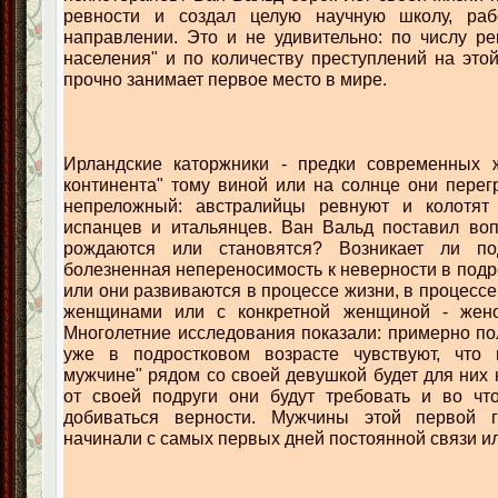
ревности и создал целую научную школу, ра
направлении. Это и не удивительно: по числу р
населения" и по количеству преступлений на это
прочно занимает первое место в мире.
Ирландские каторжники - предки современных ж
континента" тому виной или на солнце они перег
непреложный: австралийцы ревнуют и колотят
испанцев и итальянцев. Ван Вальд поставил воп
рождаются или становятся? Возникает ли под
болезненная непереносимость к неверности в подр
или они развиваются в процессе жизни, в процесс
женщинами или с конкретной женщиной - жено
Многолетние исследования показали: примерно п
уже в подростковом возрасте чувствуют, что
мужчине" рядом со своей девушкой будет для них 
от своей подруги они будут требовать и во чт
добиваться верности. Мужчины этой первой г
начинали с самых первых дней постоянной связи и