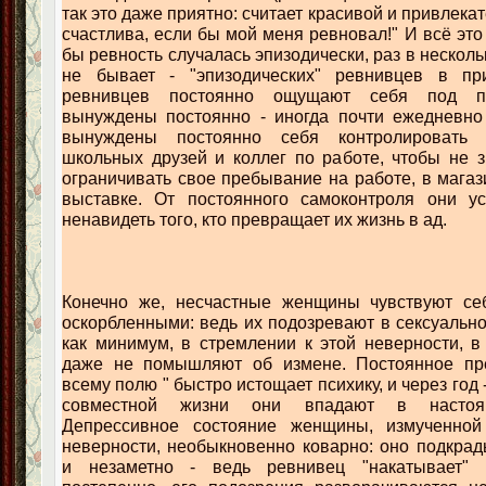
так это даже приятно: считает красивой и привлека
счастлива, если бы мой меня ревновал!" И всё это
бы ревность случалась эпизодически, раз в несколь
не бывает - "эпизодических" ревнивцев в пр
ревнивцев постоянно ощущают себя под по
вынуждены постоянно - иногда почти ежедневно 
вынуждены постоянно себя контролировать 
школьных друзей и коллег по работе, чтобы не 
ограничивать свое пребывание на работе, в магаз
выставке. От постоянного самоконтроля они у
ненавидеть того, кто превращает их жизнь в ад.
Конечно же, несчастные женщины чувствуют с
оскорбленными: ведь их подозревают в сексуально
как минимум, в стремлении к этой неверности, в
даже не помышляют об измене. Постоянное пр
всему полю " быстро истощает психику, и через год 
совместной жизни они впадают в настоя
Депрессивное состояние женщины, измученной
неверности, необыкновенно коварно: оно подкра
и незаметно - ведь ревнивец "накатывает"