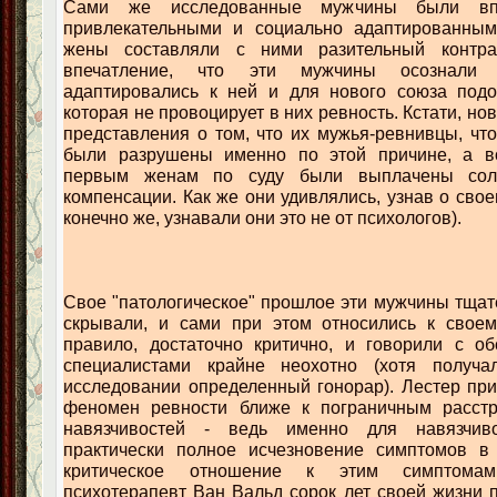
Сами же исследованные мужчины были вп
привлекательными и социально адаптированным
жены составляли с ними разительный контрас
впечатление, что эти мужчины осознали 
адаптировались к ней и для нового союза подо
которая не провоцирует в них ревность. Кстати, н
представления о том, что их мужья-ревнивцы, чт
были разрушены именно по этой причине, а в
первым женам по суду были выплачены сол
компенсации. Как же они удивлялись, узнав о свое
конечно же, узнавали они это не от психологов).
Свое "патологическое" прошлое эти мужчины тщате
скрывали, и сами при этом относились к своем
правило, достаточно критично, и говорили с о
специалистами крайне неохотно (хотя получа
исследовании определенный гонорар). Лестер при
феномен ревности ближе к пограничным расстр
навязчивостей - ведь именно для навязчиво
практически полное исчезновение симптомов в
критическое отношение к этим симптомам.
психотерапевт Ван Вальд сорок лет своей жизни 