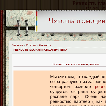
Ревность гл
- Ревность - Ка
Чувства и эмоции
Главная
»
Статьи
»
Ревность
РЕВНОСТЬ ГЛАЗАМИ ПСИХОТЕРАПЕВТА
Ревность глазами психотерапевта
Мы сч
итаем, что каждый п
союз разрушен из-за ревно
четвертом разводе
ревн
супругов сыграла сущес
распаде пары. Очень ча
ревностью партнер ( как 