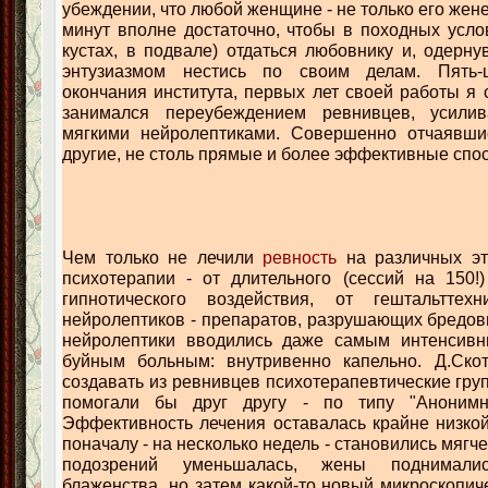
убеждении, что любой женщине - не только его жене
минут вполне достаточно, чтобы в походных усло
кустах, в подвале) отдаться любовнику и, одерну
энтузиазмом нестись по своим делам. Пять-
окончания института, первых лет своей работы я 
занимался переубеждением ревнивцев, усилив
мягкими нейролептиками. Совершенно отчаявшис
другие, не столь прямые и более эффективные спо
Чем только не лечили
ревность
на различных эт
психотерапии - от длительного (cессий на 150!
гипнотического воздействия, от гештальтте
нейролептиков - препаратов, разрушающих бредов
нейролептики вводились даже самым интенсивн
буйным больным: внутривенно капельно. Д.Ско
создавать из ревнивцев психотерапевтические гру
помогали бы друг другу - по типу "Анонимны
Эффективность лечения оставалась крайне низко
поначалу - на несколько недель - становились мягче
подозрений уменьшалась, жены поднимал
блаженства, но затем какой-то новый микроскопич