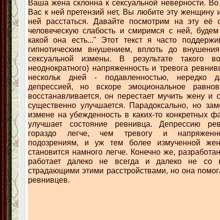
Ваша жена склонна к сексуальной неверности. Во
Вас к ней претензий нет, Вы любите эту женщину 
ней расстаться. Давайте посмотрим на эту её с
человеческую слабость и смиримся с ней, будем
какой она есть..." Этот текст я часто поддерж
гипнотическим внушением, вплоть до внушени
сексуальной измены. В результате такого во
неоднократного) напряженность и тревога ревнив
нескольк дней - подавленностью, нередко 
депрессией, но вскоре эмоциональное равнов
восстанавливается, он перестает мучить жену и 
существенно улучшается. Парадоксально, но зам
измене на убежденность в каких-то конкретных ф
улучшает состояние ревнивца. Депрессию рев
гораздо легче, чем тревогу и напряженно
подозрениям, и уж тем более измученной жен
становится намного легче. Конечно же, разработа
работает далеко не всегда и далеко не со в
страдающими этими расстройствами, но она помо
ревнивцев.