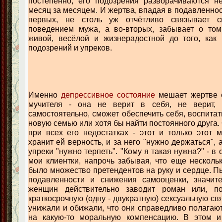
постепенно, его подозрения разворачиваются не
месяц за месяцем. И жертва, впадая в подавленнос
первых, не столь уж отчётливо связывает с
поведением мужа, а во-вторых, забывает о том
живой, весёлой и жизнерадостной до того, как 
подозрений и упреков.
Именно
депрессивное состояние
мешает жертве с
мучителя - она не верит в себя, не верит, 
самостоятельно, сможет обеспечить себя, воспитат
новую семью или хотя бы найти постоянного друга. О
при всех его недостатках - этот и только этот 
хранит ей верность, и за него "нужно держаться", 
упреки "нужно терпеть". "Кому я такая нужна?" - в 
мои клиентки, напрочь забывая, что еще нескольк
было множество претендентов на руку и сердце. П
подавленности и снижения самооценки, значите
женщин действительно заводит роман или, п
краткосрочную (одну - двукратную) сексуальную свя
унижали и обижали, что они справедливо полагают
на какую-то моральную компенсацию. В этом и