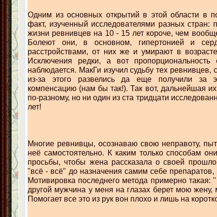
Одним из основных открытий в этой области в п
факт, изученный исследователями разных стран: 
жизни ревнивцев на 10 - 15 лет короче, чем вообщ
Болеют они, в основном, гипертонией и серд
расстройствами, от них же и умирают в возрасте
Исключения редки, а вот пропорциональность 
наблюдается. МакГи изучил судьбу тех ревнивцев,
из-за этого развелись да еще получили за э
компенсацию (нам бы так!). Так вот, дальнейшая и
по-разному, но ни один из ста тридцати исследован
лет!
Многие ревнивцы, осознаваю свою неправоту, пыт
неё самостоятельно. К каким только способам они
просьбы, чтобы жена рассказала о своей прошло
"всё - всё" до назначения самим себе препаратов, 
Мотивировка последнего метода примерно такая: " 
другой мужчина у меня на глазах берет мою жену, м
Помогает все это из рук вон плохо и лишь на корот