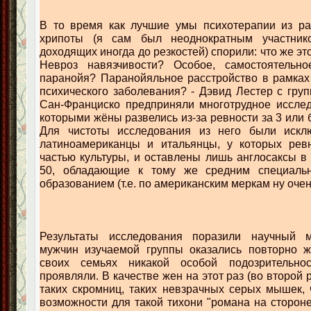
В то время как лучшие умы психотерапии из ра
хрипоты (я сам был неоднократным участнико
доходящих иногда до резкостей) спорили: что же это
Невроз навязчивости? Особое, самостоятельно
паранойя? Паранойяльное расстройство в рамках
психического заболевания? - Дэвид Лестер с груп
Сан-Франциско предприняли многотрудное исслед
которыми жёны развелись из-за ревности за 3 или б
Для чистоты исследования из него были искл
латиноамериканцы и итальянцы, у которых рев
частью культуры, и оставлены лишь англосаксы в 
50, обладающие к тому же средним специал
образованием (т.е. по американским меркам ну очен
Результаты исследования поразили научный м
мужчин изучаемой группы оказались повторно 
своих семьях никакой особой подозрительн
проявляли. В качестве жен на этот раз (во второй 
таких скромниц, таких невзрачных серых мышек,
возможности для такой тихони "романа на стороне