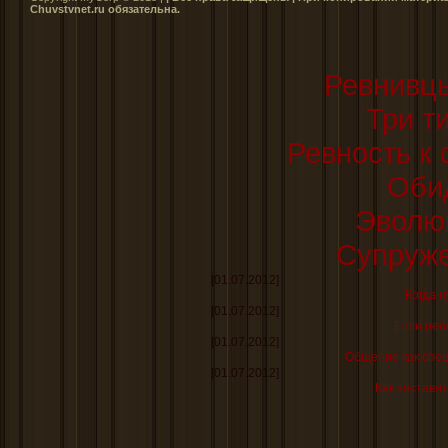
Сhuvstvnet.ru обязательна.
Ревнивц
Три т
Ревность к
Оби
Эволю
Супруже
[01.07.2012]
Когда н
[01.07.2012]
Если реб
[01.07.2012]
Общение как спе
[01.07.2012]
Как заставит