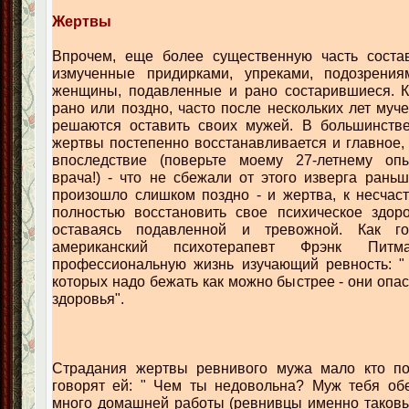
Жертвы
Впрочем, еще более существенную часть соста
измученные придирками, упреками, подозрени
женщины, подавленные и рано состарившиеся. Ка
рано или поздно, часто после нескольких лет муч
решаются оставить своих мужей. В большинстве
жертвы постепенно восстанавливается и главное,
впоследствие (поверьте моему 27-летнему опы
врача!) - что не сбежали от этого изверга раньш
произошло слишком поздно - и жертва, к несчас
полностью восстановить свое психическое здоро
оставаясь подавленной и тревожной. Как го
американский психотерапевт Фрэнк Пит
профессиональную жизнь изучающий ревность: " .
которых надо бежать как можно быстрее - они опа
здоровья".
Страдания жертвы ревнивого мужа мало кто по
говорят ей: " Чем ты недовольна? Муж тебя обе
много домашней работы (ревнивцы именно таковы!)