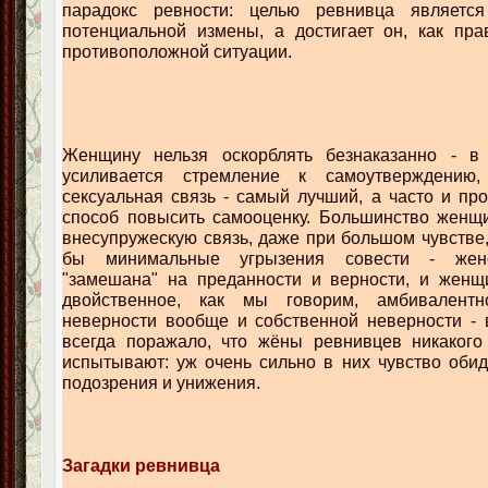
парадокс ревности: целью ревнивца является
потенциальной измены, а достигает он, как пра
противоположной ситуации.
Женщину нельзя оскорблять безнаказанно - в
усиливается стремление к самоутверждени
сексуальная связь - самый лучший, а часто и пр
способ повысить самооценку. Большинство женщи
внесупружескую связь, даже при большом чувстве
бы минимальные угрызения совести - женс
"замешана" на преданности и верности, и женщ
двойственное, как мы говорим, амбивалент
неверности вообще и собственной неверности - 
всегда поражало, что жёны ревнивцев никакого
испытывают: уж очень сильно в них чувство оби
подозрения и унижения.
Загадки ревнивца