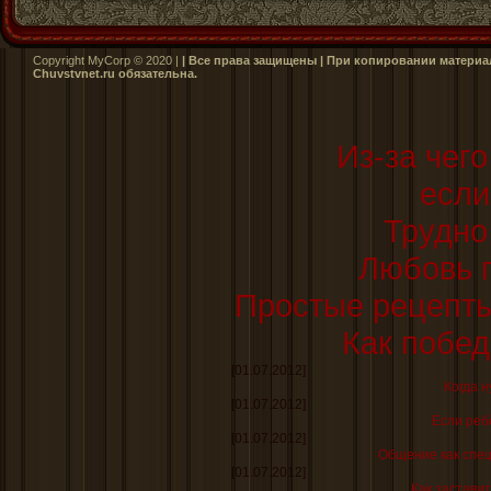
Copyright MyCorp © 2020 |
| Все права защищены | При копировании материал
Сhuvstvnet.ru обязательна.
Из-за чег
если
Трудно
Любовь п
Простые рецепт
Как побед
[01.07.2012]
Когда н
[01.07.2012]
Если реб
[01.07.2012]
Общение как спе
[01.07.2012]
Как заставит