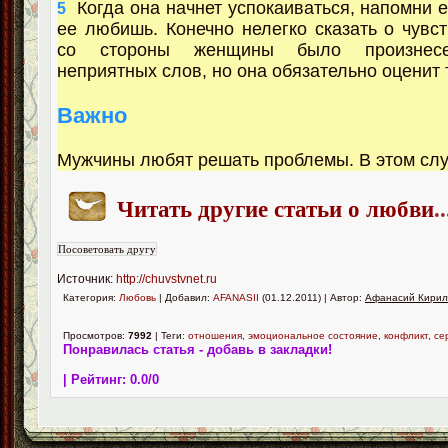
Когда она начнет успокаиваться, напомни е
5
ее любишь. Конечно нелегко сказать о чувст
со стороны женщины было произнесе
неприятных слов, но она обязательно оценит 
Важно
Мужчины любят решать проблемы. В этом слу
Читать другие статьи о любви
..
Источник:
http://chuvstvnet.ru
Категория:
Любовь
| Добавил:
AFANASII
(01.12.2011) | Автор:
Афанасий Кирил
Просмотров:
7992
| Теги:
отношения
,
эмоциональное состояние
,
конфликт
,
се
Понравилась статья - добавь в закладки!
| Рейтинг:
0.0
/
0