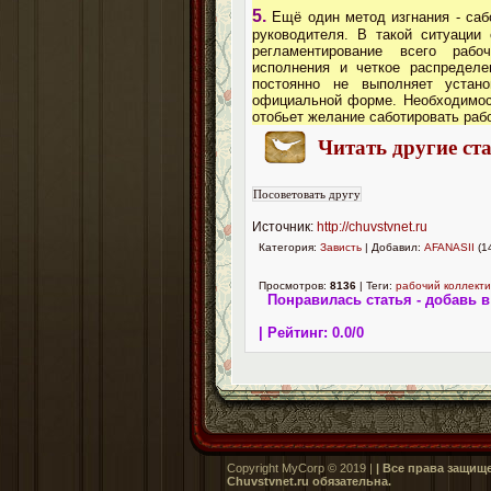
5.
Ещё один метод изгнания - саб
руководителя. В такой ситуации
регламентирование всего рабо
исполнения и четкое распределе
постоянно не выполняет устан
официальной форме. Необходимос
отобьет желание саботировать рабо
Читать другие ста
Источник:
http://chuvstvnet.ru
Категория:
Зависть
| Добавил:
AFANASII
(1
Просмотров:
8136
| Теги:
рабочий коллекти
Понравилась статья - добавь в
| Рейтинг:
0.0
/
0
Copyright MyCorp © 2019 |
| Все права защищ
Сhuvstvnet.ru обязательна.