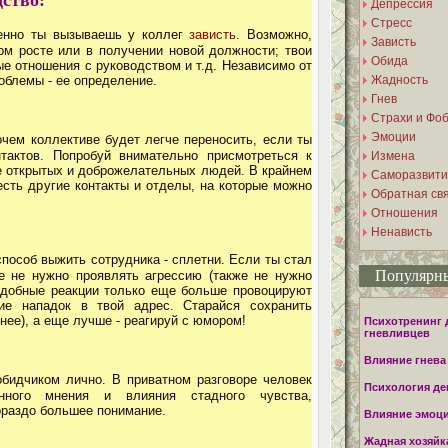
ство:
Депрессия
Стресс
менно ты вызываешь у коллег
зависть
. Возможно,
Зависть
ом росте или в получении новой должности; твои
Обида
 отношения с руководством и т.д. Независимо от
облемы - ее определение.
Жадность
Гнев
Страхи и Фо
Эмоции
чем коллективе будет легче переносить, если ты
тактов. Попробуй внимательно присмотреться к
Измена
е открытых и доброжелательных людей. В крайнем
Саморазвити
сть другие контакты и отделы, на которые можно
Обратная св
Отношения
Ненависть
пособ выжить сотрудника - сплетни. Если ты стал
Популярны
е не нужно проявлять агрессию (также не нужно
одобные реакции только еще больше провоцируют
ие нападок в твой адрес. Старайся сохранить
нее), а еще лучше - реагируй с юмором!
Психотренинг 
гневливцев
Влияние гнева
обидчиком лично. В приватном разговоре человек
Психология де
ного мнения и влияния стадного чувства,
ораздо большее понимание.
Влияние эмоци
Жадная хозяйк