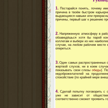
Руковод
1.
Постарайся понять, почему и
причина в твоём быстром карьерн
выдающиеся навыки или прекрасные
причины, первый шаг к решению пр
2.
Напряженную атмосферу в рабо
обзаведёшься хотя бы парой кон
коллегам и выбери из них наиболе
случае, на любом рабочем месте е
опереться.
3.
Один самых распространенных с
жертвой слухов, ни в коем случа
показывать свои слезы
обиды
). П
недоброжелателей на продолжен
спокойствие (по крайней мере внеш
4.
Сделай попытку поговорить с 
уже не зависит от обществен
соответственно сможет проявить г