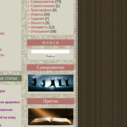
Саморазвитие
[73]
Самопознание
[1]
Трансерфинг
[0]
Измена
[34]
Гадания
[7]
Жалость
[5]
Ненависть
[12]
Отношения
[58]
бии
п о и с к
е
язь
Саморазвитие
е статьи
для
Притчи
 на здоровье
прессии
й на кожу
а