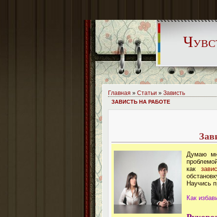
Чувс
Главная
»
Статьи
»
Зависть
ЗАВИСТЬ НА РАБОТЕ
Зав
Думаю мн
проблемой
как
зави
обстанов
Научись п
Как избав