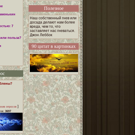
ве
Полезное
аменькин
Наш собственный гнев или
досада делают нам более
остью: 7
вреда, чем то, что
заставляет нас гневаться.
Джон Леббок
 или польза?
90 цитат в картинках
и
ос
юблены?
]
рхив опросов
тов:
3697