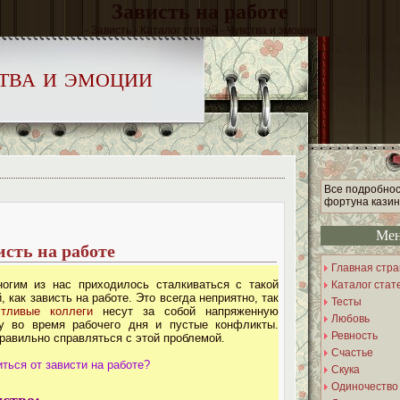
Зависть на работе
- Зависть - Каталог статей - Чувства и эмоции
тва и эмоции
Все подробнос
фортуна казин
Ме
исть на работе
Главная стр
огим из нас приходилось сталкиваться с такой
Каталог стат
, как зависть на работе. Это всегда неприятно, так
Тесты
стливые коллеги
несут за собой напряженную
Любовь
ку во время рабочего дня и пустые конфликты.
Ревность
равильно справляться с этой проблемой.
Счастье
иться от зависти на работе?
Скука
Одиночество