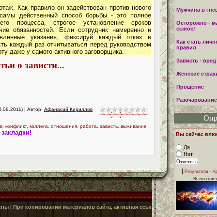
отаж. Как правило он задействован против нового
Мужчина в гне
 самы действенный способ борьбы - это полное
чего процесса, строгое установление сроков
Осторожно - м
сынок!
ние обязанностей. Если сотрудник намеренно и
овленные указания, фиксируй каждый отказ в
Как стать личн
ть каждый раз отчитываться перед руководством
правил
ту даже у самого активного заговорщика.
Зависть - вред
тьи о зависти
...
Женские страх
Прощение
Разочарование
4.08.2011) | Автор:
Афанасий Кириллов
Опр
в
,
конфликт
,
коллега
,
отношения
,
работа
,
зависть
,
выживание
 закладки!
Вы сейчас вл
Да
Нет
[
·
Результаты
А
Всего отве
ены | При копировании материалов сайта, активная ссылка на