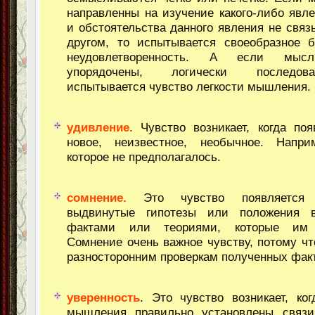
направленны на изучение какого-либо явле
и обстоятельства данного явления не связ
другом, то испытывается своеобразное б
неудовлетворенность. А если мысл
упорядочены, логически последов
испытывается чувство легкости мышления.
удивление.
Чувство возникает, когда поя
новое, неизвестное, необычное. Напри
которое не предполагалось.
сомнение.
Это чувство появляется т
выдвинутые гипотезы или положения в
фактами или теориями, которые им п
Сомнение очень важное чувству, потому что
разносторонним проверкам полученных фак
уверенность
. Это чувство возникает, ко
мышления правильно установлены связ