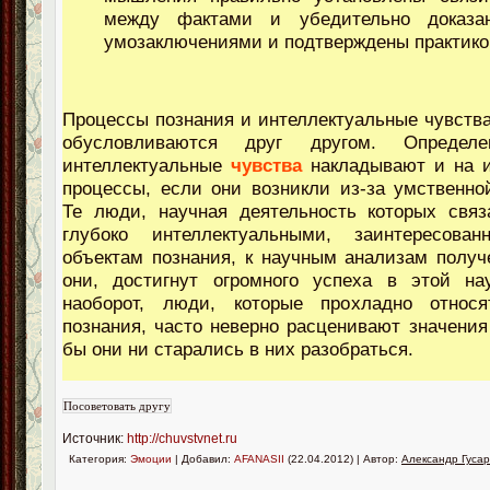
между фактами и убедительно доказа
умозаключениями и подтверждены практико
Процессы познания и интеллектуальные чувства
обусловливаются друг другом. Определе
интеллектуальные
чувства
накладывают и на и
процессы, если они возникли из-за умственно
Те люди, научная деятельность которых свя
глубоко интеллектуальными, заинтересова
объектам познания, к научным анализам получ
они, достигнут огромного успеха в этой на
наоборот, люди, которые прохладно относ
познания, часто неверно расценивают значения 
бы они ни старались в них разобраться.
Источник:
http://chuvstvnet.ru
Категория:
Эмоции
| Добавил:
AFANASII
(22.04.2012) | Автор:
Александр Гуса