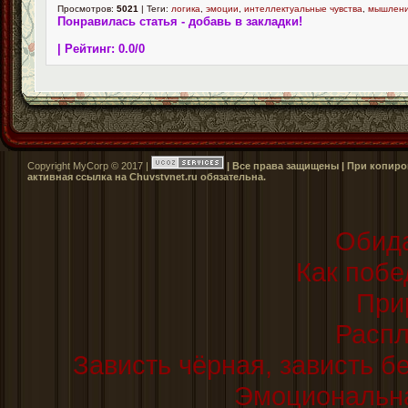
Просмотров:
5021
| Теги:
логика
,
эмоции
,
интеллектуальные чувства
,
мышлен
Понравилась статья - добавь в закладки!
| Рейтинг:
0.0
/
0
Copyright MyCorp © 2017 |
| Все права защищены | При копиро
активная ссылка на Сhuvstvnet.ru обязательна.
Обида
Как побе
При
Распл
Зависть чёрная, зависть бе
Эмоциональна