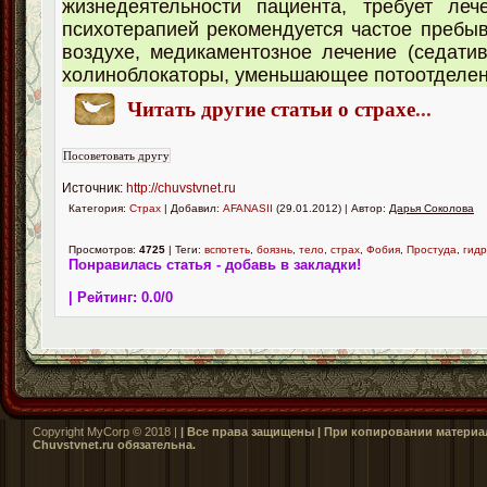
жизнедеятельности пациента, требует леч
психотерапией рекомендуется частое пребы
воздухе, медикаментозное лечение (седати
холиноблокаторы, уменьшающее потоотделен
Читать другие статьи о страхе
...
Источник:
http://chuvstvnet.ru
Категория:
Страх
| Добавил:
AFANASII
(29.01.2012) | Автор:
Дарья Соколова
Просмотров:
4725
| Теги:
вспотеть
,
боязнь
,
тело
,
страх
,
Фобия
,
Простуда
,
гид
Понравилась статья - добавь в закладки!
| Рейтинг:
0.0
/
0
Copyright MyCorp © 2018 |
| Все права защищены | При копировании материал
Сhuvstvnet.ru обязательна.