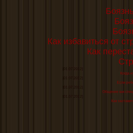
Боязнь
Бояз
Бояз
Как избавиться от ст
Как перест
Стр
[01.07.2012]
Когда н
[01.07.2012]
Если реб
[01.07.2012]
Общение как спе
[01.07.2012]
Как заставит