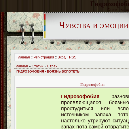
Гидрозофоби
- Страх - Ката
Чувства и эмоции
Главная
::
Регистрация
::
Вход
::
RSS
Главная
»
Статьи
»
Страх
ГИДРОЗОФОБИЯ - БОЯЗНЬ ВСПОТЕТЬ
Гидрозофобия
Гидрозофобия
– разнови
проявляющаяся боязнь
простудиться или всп
источником запаха пот
настолько утрируют ситуац
запах пота самой отвратит