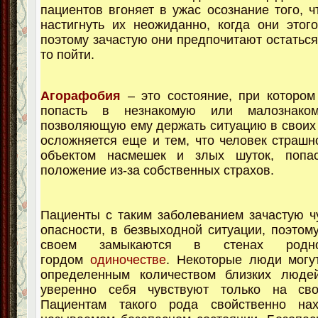
пациентов вгоняет в ужас осознание того, ч
настигнуть их неожиданно, когда они этог
поэтому зачастую они предпочитают остаться
то пойти.
Агорафобия
– это состояние, при котором
попасть в незнакомую или малознако
позволяющую ему держать ситуацию в своих 
осложняется еще и тем, что человек страшно
объектом насмешек и злых шуток, попа
положение из-за собственных страхов.
Пациенты с таким заболеванием зачастую ч
опасности, в безвыходной ситуации, поэтом
своем замыкаются в стенах род
гордом
одиночестве
. Некоторые люди могу
определенным количеством близких люде
уверенно себя чувствуют только на сво
Пациентам такого рода свойственно на