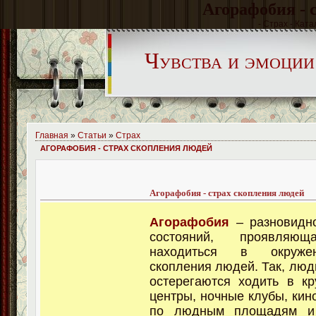
Агорафобия - 
- Страх - Ката
Чувства и эмоции
Главная
»
Статьи
»
Страх
АГОРАФОБИЯ - СТРАХ СКОПЛЕНИЯ ЛЮДЕЙ
Агорафобия - страх скопления людей
Агорафобия
– разновидно
состояний, проявляющ
находиться в окруже
скопления людей. Так, люд
остерегаются ходить в к
центры, ночные клубы, кин
по людным площадям и 