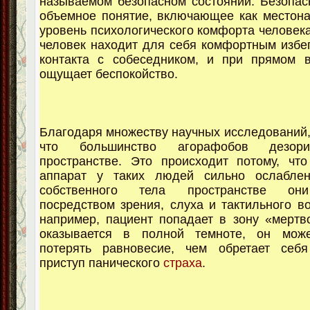
называемом безопасном состоянии. Безопас
объемное понятие, включающее как местона
уровень психологического комфорта человека
человек находит для себя комфортным избег
контакта с собеседником, и при прямом в
ощущает беспокойство.
Благодаря множеству научных исследований, 
что большинство агорафобов дезори
пространстве. Это происходит потому, чт
аппарат у таких людей сильно ослабле
собственного тела пространстве он
посредством зрения, слуха и тактильного во
например, пациент попадает в зону «мерт
оказывается в полной темноте, он мож
потерять равновесие, чем обретает себ
приступ панического
страха
.