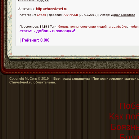
Источник:
http://chuvstvnet.ru
Категория:
Страх
| Добавил:
AFANASII
(29.01.2012) | Автор:
Дарья Соколова
Просмотров:
3429
| Теги:
боязнь толпы
,
скопление людей
,
агорафобия
,
Фобия
статья - добавь в закладки!
| Рейтинг:
0.0
/
0
Copyright MyCorp © 2019 |
| Все права защищены | При копировании материал
Сhuvstvnet.ru обязательна.
Побе
Как по
Боязнь
Бояз