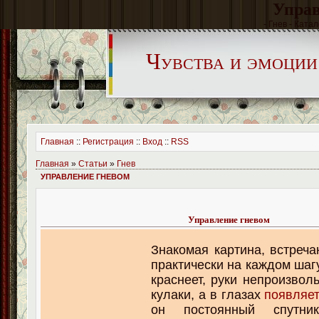
Управ
- Гнев - Ката
Чувства и эмоции
Главная
::
Регистрация
::
Вход
::
RSS
Главная
»
Статьи
»
Гнев
УПРАВЛЕНИЕ ГНЕВОМ
Управление гневом
Знакомая картина, в
стреч
практически на каждом шаг
краснеет, руки непроизвол
кулаки, а в глазах
появляет
он постоянный спутни