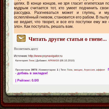
целях. В конце концов, не зря гласит египетская
мудрым считается тот, кто умеет подчинить сво
рассудка. Разгневаться может и глупец, и му
ослеплённый гневом, становится его рабом. В пыл
не ведает, что творит, и все его поступки ему ж
зло». Как поступать, решать вам.
Читать другие статьи о гневе
...
Источник:
http://www.psynavigator.ru
Категория:
Гнев
| Добавил:
AFANASII
(06.10.2010)
Просмотров:
3973
| Комментарии:
1
| Теги:
Гнев
,
эмоции
,
Агрессия
,
аффект
- добавь в закладки!
| Рейтинг:
0.0
/
0