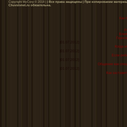
Copyright MyCorp © 2018 |
| Все права защищены | При копировании материал
Сhuvstvnet.ru обязательна.
Как 
Р
Влия
Гороск
[01.07.2012]
Когда н
[01.07.2012]
Если реб
[01.07.2012]
Общение как спе
[01.07.2012]
Как заставит