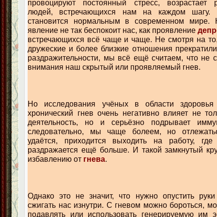
провоцируют постоянный стресс, возрастает р
людей, встречающихся нам на каждом шагу. 
становится нормальным в современном мире. 
явление не так беспокоит нас, как проявление
депр
встречающихся всё чаще и чаще. Не смотря на то,
дружеские и более близкие отношения прекратили
раздражительности, мы всё ещё считаем, что не с
внимания наш скрытый или проявляемый гнев.
Но исследования учёных в области здоровья 
хронический гнев очень негативно влияет не то
деятельность, но и серьёзно подрывает имму
следовательно, мы чаще болеем, но отлежать
удаётся, приходится выходить на работу, где
раздражается ещё больше. И такой замкнутый кру
избавлению от
гнева
.
Однако это не значит, что нужно опустить руки
сжигать нас изнутри. С гневом можно бороться, м
подавлять или использовать генерируемую им 