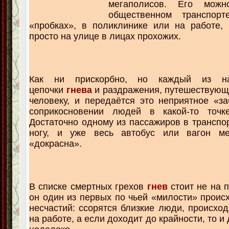
мегаполисов. Его можн
общественном транспор
«пробках», в поликлинике или на работе,
просто на улице в лицах прохожих
.
Как ни прискорбно, но каждый из н
цепочки
гнева
и раздражения, путешествующи
человеку, и передаётся это неприятное «з
соприкосновении людей в какой-то точке
Достаточно одному из пассажиров в транспор
ногу, и уже весь автобус или вагон ме
«докрасна».
В списке смертных грехов
гнев
стоит не на 
он один из первых по чьей «милости» проис
несчастий: ссорятся близкие люди, происход
на работе, а если доходит до крайности, то и