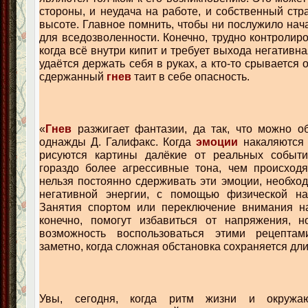
стороны, и неудача на работе, и собственный стр
высоте. Главное помнить, чтобы ни послужило нач
для вседозволенности. Конечно, трудно контролир
когда всё внутри кипит и требует выхода негативна
удаётся держать себя в руках, а кто-то срывается 
сдержанный
гнев
таит в себе опасность.
«
Гнев
разжигает фантазии, да так, что можно об
однажды Д. Галифакс. Когда
эмоции
накаляются 
рисуются картины далёкие от реальных событ
гораздо более агрессивные тона, чем происходя
нельзя постоянно сдерживать эти эмоции, необхо
негативной энергии, с помощью физической наг
Занятия спортом или переключение внимания н
конечно, помогут избавиться от напряжения, н
возможность воспользоваться этими рецептам
заметно, когда сложная обстановка сохраняется дл
Увы, сегодня, когда ритм жизни и окружа