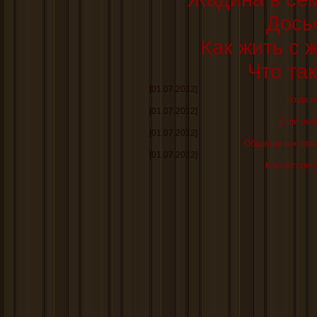
Дось
Как жить с
Что та
[01.07.2012]
Когда н
[01.07.2012]
Если реб
[01.07.2012]
Общение как спе
[01.07.2012]
Как заставит