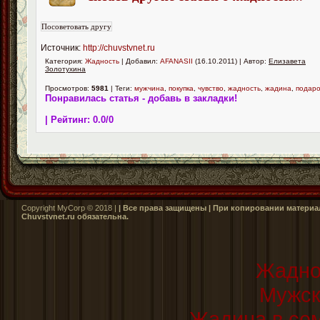
Источник:
http://chuvstvnet.ru
Категория:
Жадность
| Добавил:
AFANASII
(16.10.2011) | Автор:
Елизавета
Золотухина
Просмотров:
5981
| Теги:
мужчина
,
покупка
,
чувство
,
жадность
,
жадина
,
подаро
Понравилась статья - добавь в закладки!
| Рейтинг:
0.0
/
0
Copyright MyCorp © 2018 |
| Все права защищены | При копировании материал
Сhuvstvnet.ru обязательна.
Жадно
Мужск
Жадина в сем