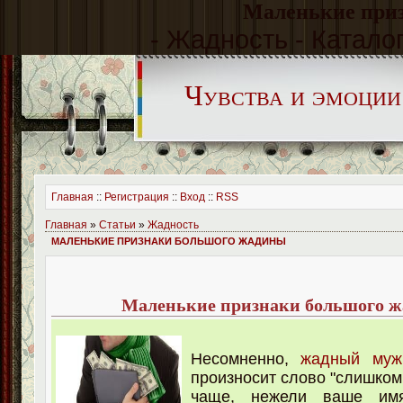
Маленькие при
- Жадность - Каталог
Чувства и эмоции
Главная
::
Регистрация
::
Вход
::
RSS
Главная
»
Статьи
»
Жадность
МАЛЕНЬКИЕ ПРИЗНАКИ БОЛЬШОГО ЖАДИНЫ
Маленькие признаки большого 
Несомненно,
жадный муж
произносит слово "слишком
чаще, нежели ваше имя