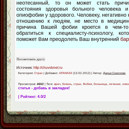
неотесанный, то он может стать причи
состояния здоровья больного человека 
опиофобии у здорового. Человеку, негативно
отношению к людям, не место в медицин
причина Вашей фобии кроется в чем-то
обратиться к специалисту-психологу, кот
поможет Вам преодолеть Ваш внутренний
бар
Источник:
http://chuvstvnet.ru
Категория:
Страх
| Добавил:
AFANASII
(13.02.2012) | Автор:
Дарья Соколова
Просмотров:
4662
| Теги:
врач
,
боязнь
,
страх
,
Фобия
,
больница
,
лечение
,
опи
статья - добавь в закладки!
| Рейтинг:
4.0
/
2