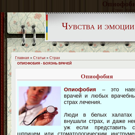
Опиофобия
- Страх - Ката
Чувства и эмоции
Главная
»
Статьи
»
Страх
ОПИОФОБИЯ - БОЯЗНЬ ВРАЧЕЙ
Опиофобия
Опиофобия
– это навяз
врачей и любых врачебны
страх лечения.
Люди в белых халатах
внушали страх, и даже не
уж если представить 
шприцем или стоматологическим инструм