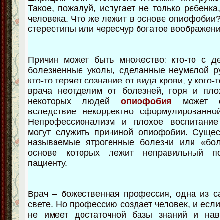
Такое, пожалуй, испугает не только ребенка
человека. Что же лежит в основе опиофобии
стереотипы или чересчур богатое воображен
Причин может быть множество: кто-то с д
болезненные уколы, сделанные неумелой р
кто-то теряет сознание от вида крови, у кого-
врача неотделим от болезней, горя и пло
некоторых людей
опиофобия
может сф
вследствие некорректно сформулированно
Непрофессионализм и плохое воспитание
могут служить причиной опиофобии. Сущес
называемые ятрогенные болезни или «бол
основе которых лежит неправильный п
пациенту.
Врач – божественная профессия, одна из 
свете. Но профессию создает человек, и есл
не имеет достаточной базы знаний и нав