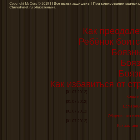
Copyright MyCorp © 2019 |
| Все права защищены | При копировании материал
Сhuvstvnet.ru обязательна.
Как преодоле
Ребёнок боитс
Боязнь
Бояз
Бояз
Как избавиться от ст
[01.07.2012]
Когда н
[01.07.2012]
Если реб
[01.07.2012]
Общение как спе
[01.07.2012]
Как заставит