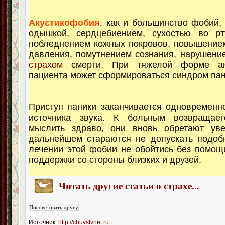
Акустикофобия
, как и большинство фобий,
одышкой, сердцебиением, сухостью во рту
побледнением кожных покровов, повышение
давления, помутнением сознания, нарушени
страхом
смерти. При тяжелой форме ак
пациента может сформироваться синдром пан
Приступ паники заканчивается одновременн
источника звука. К больным возвращает
мыслить здраво, они вновь обретают уве
дальнейшем стараются не допускать подоб
лечении этой фобии не обойтись без помощ
поддержки со стороны близких и друзей.
Читать другие статьи о страхе
...
Источник:
http://chuvstvnet.ru