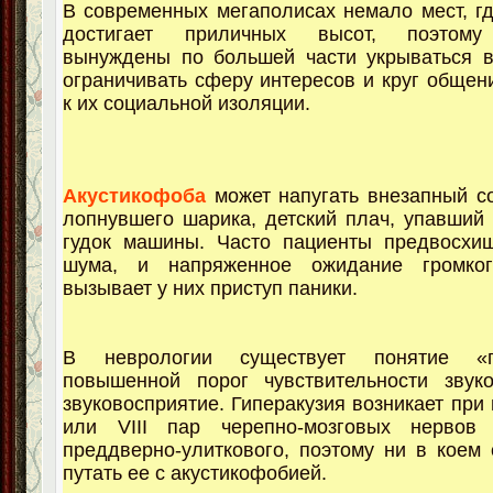
В современных мегаполисах немало мест, г
достигает приличных высот, поэтому
вынуждены по большей части укрываться в
ограничивать сферу интересов и круг общени
к их социальной изоляции.
Акустикофоба
может напугать внезапный со
лопнувшего шарика, детский плач, упавший
гудок машины. Часто пациенты предвосхи
шума, и напряженное ожидание громког
вызывает у них приступ паники.
В неврологии существует понятие «г
повышенной порог чувствительности звуко
звуковосприятие. Гиперакузия возникает при
или VIII пар черепно-мозговых нервов
преддверно-улиткового, поэтому ни в коем 
путать ее с акустикофобией.