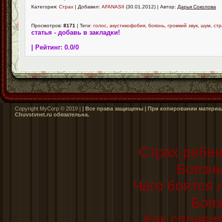
Категория:
Страх
| Добавил:
AFANASII
(30.01.2012) | Автор:
Дарья Соколова
Просмотров:
8171
| Теги:
голос
,
акустикофобия
,
боязнь
,
громкий звук
,
шум
,
стр
статья - добавь в закладки!
| Рейтинг:
0.0
/
0
Copyright MyCorp © 2019 |
| Все права защищены | При копировании материал
Сhuvstvnet.ru обязательна.
Страх ребен
Боязнь
Чего боятся 
Бояз
Как справи