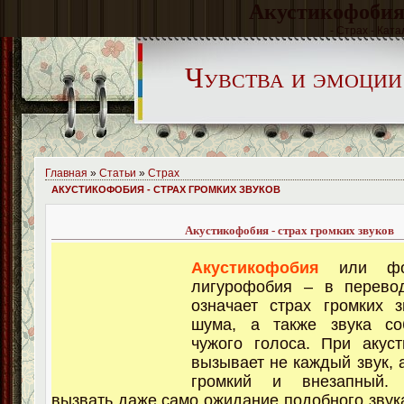
Акустикофобия 
- Страх - Ката
Чувства и эмоции
Главная
»
Статьи
»
Страх
АКУСТИКОФОБИЯ - СТРАХ ГРОМКИХ ЗВУКОВ
Акустикофобия - страх громких звуков
Акустикофобия
или фон
лигурофобия – в перевод
означает страх громких з
шума, а также звука со
чужого голоса. При акус
вызывает не каждый звук, 
громкий и внезапный.
вызвать даже само ожидание подобного звука