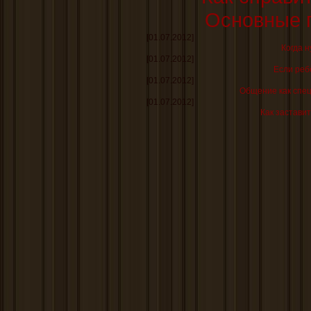
Основные 
[01.07.2012]
Когда н
[01.07.2012]
Если реб
[01.07.2012]
Общение как спе
[01.07.2012]
Как заставит