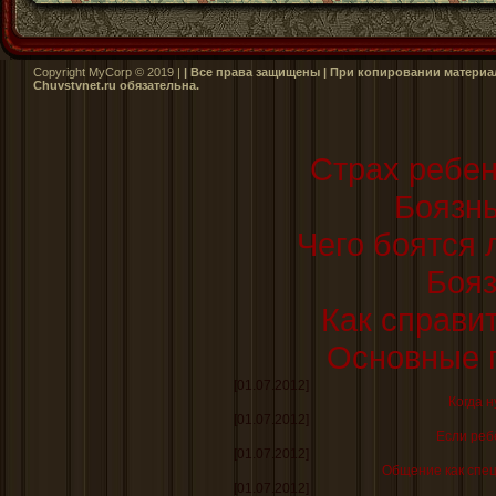
Copyright MyCorp © 2019 |
| Все права защищены | При копировании материал
Сhuvstvnet.ru обязательна.
Страх ребен
Боязнь
Чего боятся 
Бояз
Как справи
Основные 
[01.07.2012]
Когда н
[01.07.2012]
Если реб
[01.07.2012]
Общение как спе
[01.07.2012]