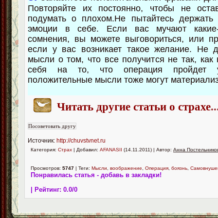
Повторяйте их постоянно, чтобы не оста
подумать о плохом.Не пытайтесь держать 
эмоции в себе. Если вас мучают какие
сомнения, вы можете выговориться, или пр
если у вас возникает такое желание. Не 
мысли о том, что все получится не так, как
себя на то, что операция пройдет 
положительные мысли тоже могут материализ
Читать другие статьи о страхе
..
Источник:
http://chuvstvnet.ru
Категория:
Страх
| Добавил:
AFANASII
(14.11.2011) | Автор:
Анна Постельнико
Просмотров:
5747
| Теги:
Мысли
,
воображение
,
Операция
,
боязнь
,
Самовнуше
Понравилась статья - добавь в закладки!
| Рейтинг:
0.0
/
0