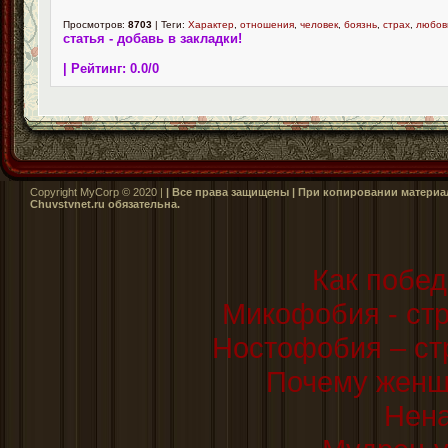
Просмотров:
8703
| Теги:
Характер
,
отношения
,
человек
,
боязнь
,
страх
,
любов
статья - добавь в закладки!
| Рейтинг:
0.0
/
0
Copyright MyCorp © 2020 |
| Все права защищены | При копировании материал
Сhuvstvnet.ru обязательна.
Как побед
Микофобия - стр
Ностофобия – ст
Почему женщ
Нен