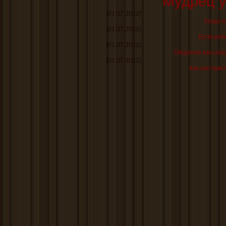
Мудрец у
[01.07.2012]
Когда н
[01.07.2012]
Если реб
[01.07.2012]
Общение как спе
[01.07.2012]
Как заставит