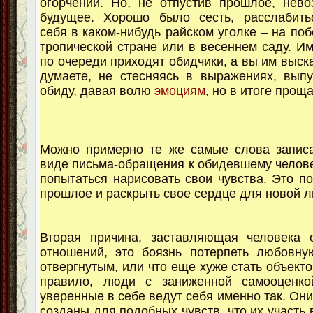
огорчений. Но, не отпустив прошлое, нев
будущее. Хорошо было сесть, расслабитьс
себя в каком-нибудь райском уголке – на по
тропической стране или в весеннем саду. Им
по очереди приходят обидчики, а вы им выск
думаете, не стесняясь в выражениях, выпу
обиду, давая волю
эмоциям
, но в итоге прощ
Можно примерно те же самые слова записа
виде письма-обращения к обидевшему челове
попытаться нарисовать свои чувства. Это по
прошлое и раскрыть свое сердце для новой 
Вторая причина, заставляющая человека о
отношений, это боязнь потерпеть любовну
отвергнутым, или что еще хуже стать объект
правило, люди с заниженной самооценк
уверенные в себе ведут себя именно так. Они
созданы для подобных чувств, что их участь