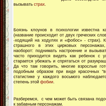
вызывать
страх
.
Боязнь клоунов в психологии известна к
(название происходит от двух греческих сло
-ходящий на ходулях и «фобос» - страх). К
страшного в этих цирковых персонажах
наоборот: поднимать настроение и вызыва
часто приходится видеть как ребенок с у
старается убежать и спрятаться от разукра
Да что там говорить, многие взрослые го
подобным образом при виде красочных "ве
статистике у каждого восьмого наблюдает
степень этой
фобии
.
Разберемся, с чем может быть связана подо
к забавным персонажам.