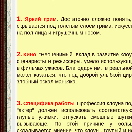
1.
Яркий грим
. Достаточно сложно понять,
скрывается под толстым слоем грима, искусс
на пол лица и игрушечным носом.
2.
Кино
"Неоценимый" вклад в развитие кло
.
сценаристы и режиссеры, умело использующ
в фильмах ужасов. Благодаря им, в реальной
может казаться, что под доброй улыбкой цир
злобный оскал маньяка.
3.
Специфика работы
Профессия клоуна под
.
"актер" должен использовать соответству
глупые ужимки, отпускать смешные шутк
вызывающе. По этой причине у боль
складывается мнение, что клоун - глупый и 