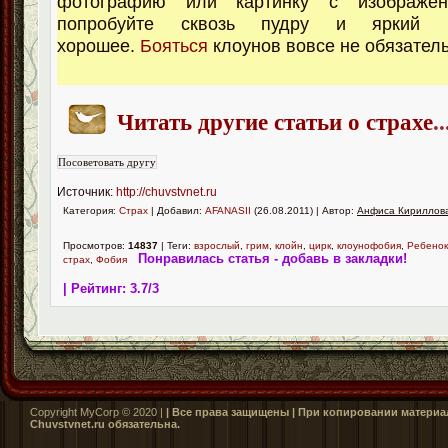
фотографию или картинку с изображе
попробуйте сквозь пудру и яркий п
хорошее.
Бояться
клоунов вовсе не обязатель
Читать другие статьи о страхе
..
Источник:
http://chuvstvnet.ru
Категория:
Страх
| Добавил:
AFANASII
(26.08.2011) | Автор:
Анфиса Кириллов
Просмотров:
14837
| Теги:
взрослый
,
грим
,
клойн
,
цирк
,
клоунофобия
,
Ребенок
Понравилась статья - добавь в закладки!
страх
,
Фобия
| Рейтинг:
3.7
/
3
Copyright MyCorp © 2020 |
| Все права защищены | При копировании материал
Сhuvstvnet.ru обязательна.