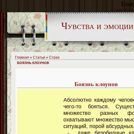
Боя
- Страх - Ката
Чувства и эмоции
Главная
»
Статьи
»
Страх
БОЯЗНЬ КЛОУНОВ
Боязнь клоунов
Абсолютно каждому челов
чего-то бояться. Сущес
множество разных фо
охватывают множество мыс
ситуаций, порой абсурдных
- даже безобидные кл