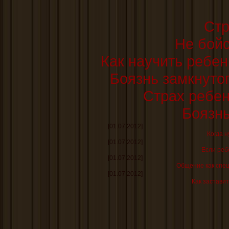
Стр
Не бойс
Как научить ребен
Боязнь замкнутог
Страх ребен
Боязнь
[01.07.2012]
Когда н
[01.07.2012]
Если реб
[01.07.2012]
Общение как спе
[01.07.2012]
Как заставит