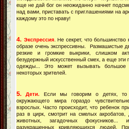
еще не дай бог он неожиданно начнет подсм
над вами, приставать с приглашениями на аре
каждому это по нраву!
4.
Экспрессия
Не секрет, что большинство
.
образе очень экспрессивны. Размашистые д
резкие и громкие выкрики, слишком ак
безудержный искусственный смех, а еще эти
одежды... Это может вызывать большое
некоторых зрителей.
5.
Дети.
Если мы говорим о детях, то
окружающего мира гораздо чувствитель
взрослых. Часто происходит, что ребенок пр
раз в цирк, смотрит на смелых акробатов,
животных, загадочных фокусников... и
разукрашенных кривляющихся людей. Пр