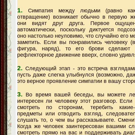
1.
Симпатия между людьми (равно как
отвращение) возникает обычно в первую же
они видят друг друга. Первое ощущен
автоматически, поскольку диктуется подсо
оно настолько неуловимо, что случайно его м
заметить. Если вы понравились человеку (
фигура, наряд), то его брови сделают
рефлекторное движение вверх, словно удивл
2.
Следующий этап - это встреча взглядам
пусть даже слегка улыбнулся (возможно, даж
это верное проявление симпатии в вашу стор
3.
Во время вашей беседы, вы можете лег
интересен ли человеку этот разговор. Если 
смотреть по сторонам, теребить какие
предметы или отводить взгляд, следовате
слушать то, о чем вы рассказываете. Смени
Когда же человек заинтересован вашими сл
смотреть прямо на вас и поддерживать диало