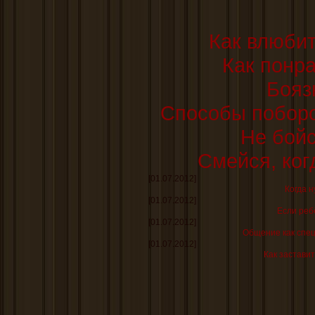
Как влюбит
Как понр
Бояз
Способы поборо
Не бойс
Смейся, ког
[01.07.2012]
Когда н
[01.07.2012]
Если реб
[01.07.2012]
Общение как спе
[01.07.2012]
Как заставит