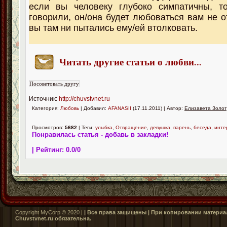
если вы человеку глубоко симпатичны, т
говорили, он/она будет любоваться вам не о
вы там ни пытались ему/ей втолковать.
Читать другие статьи о любви
...
Источник:
http://chuvstvnet.ru
Категория:
Любовь
| Добавил:
AFANASII
(17.11.2011) | Автор:
Елизавета Золот
Просмотров:
5682
| Теги:
улыбка
,
Отвращение
,
девушка
,
парень
,
беседа
,
инте
Понравилась статья - добавь в закладки!
| Рейтинг:
0.0
/
0
Copyright MyCorp © 2020 |
| Все права защищены | При копировании материал
Сhuvstvnet.ru обязательна.