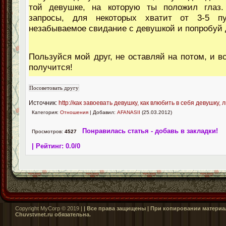
той девушке, на которую ты положил глаз
запросы, для некоторых хватит от 3-5 пу
незабываемое свидание с девушкой и попробуй 
Пользуйся мой друг, не оставляй на потом, и в
получится!
Источник:
http://как завоевать девушку, как влюбить в себя девушку, 
Категория:
Отношения
| Добавил:
AFANASII
(25.03.2012)
Понравилась статья - добавь в закладки!
Просмотров:
4527
| Рейтинг:
0.0
/
0
Copyright MyCorp © 2019 |
| Все права защищены | При копировании материал
Сhuvstvnet.ru обязательна.