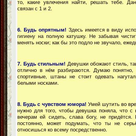
то, какие увлечения найти, решать тебе. Да
связан с 1 и 2.
6. Будь опрятным!
Здесь имеется в виду исп
гигиену на полную катушку. Не забывая чисти
менять носки; как бы это подло не звучало, ежед
7. Будь стильным!
Девушки обожают стиль, так
отлично в нём разбираются. Думаю понятно, 
спортивные, штаны не стоит одевать нагута
белыми носками.
8. Будь с чувство
м юмора!
Умей шутить во вре
нужно для того, чтобы девушка поняла, что с 
вечерам ей сидеть, слава богу, не придётся.
постоянно, может подумать, что ты не серь
относишься ко всему посредственно.