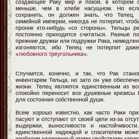
создающее Раку мир и покой, в котором 
меньше, чем в хлебе насущном. Но есл
сохранить, он должен знать, что Телец,
семейной империи, никогда не потерпит, чтоб
проник кто-нибудь «со стороны». Тельцы р
постоянно приходится считаться. Разные п
прежние дружки или подружки Рака, немедле
изгоняются, ибо Телец не потерпит даже
«
любовного треугольника
».
Случается, конечно, и так, что Рак стан
инвентарем Тельца, но зато он уже обеспече
жизни. Телец является единственным из вс
спокойно переносит все душевные кризисы 
для состояния собственной души.
Всем хорошо известно, как часто Раки при
пасуют и отступают от своей цели из-за отсу
выдержки, выносливости и настойчивости
единственной надеждой и спасителем может
изобилие наделенный этими свойствами харак