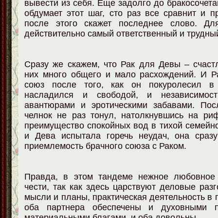
вывести из себя. Еще задолго до бракосочета
обдумает этот шаг, сто раз все сравнит и п
после этого скажет последнее слово. Дл
действительно самый ответственный и трудный
Сразу же скажем, что Рак для Девы – счаст
них много общего и мало расхождений. И Р
союз после того, как он покуролесил в
насладился и свободой, и независимос
авантюрами и эротическими забавами. Посл
челнок не раз тонул, натолкнувшись на ри
преимущество спокойных вод в тихой семейно
и Дева испытала горечь неудач, она сразу
приемлемость брачного союза с Раком.
Правда, в этом тандеме нежное любовное
чести, так как здесь царствуют деловые раз
мысли и планы, практическая деятельность в 
оба партнера обеспечены и духовными п
материальными благами, и оба довольны.