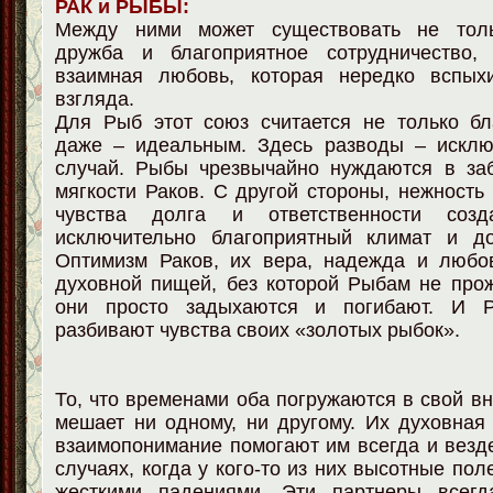
РАК и РЫБЫ:
Между ними может существовать не толь
дружба и благоприятное сотрудничество,
взаимная любовь, которая нередко вспых
взгляда.
Для Рыб этот союз считается не только бл
даже – идеальным. Здесь разводы – исклю
случай. Рыбы чрезвычайно нуждаются в заб
мягкости Раков. С другой стороны, нежность
чувства долга и ответственности соз
исключительно благоприятный климат и д
Оптимизм Раков, их вера, надежда и любо
духовной пищей, без которой Рыбам не прож
они просто задыхаются и погибают. И Р
разбивают чувства своих «золотых рыбок».
То, что временами оба погружаются в свой вн
мешает ни одному, ни другому. Их духовная
взаимопонимание помогают им всегда и везде
случаях, когда у кого-то из них высотные по
жесткими падениями. Эти партнеры всегд