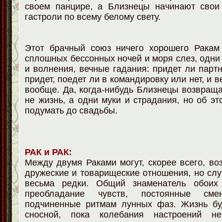
своем панцире, а Близнецы начинают свои
гастроли по всему белому свету.
Этот брачный союз ничего хорошего Ракам 
сплошных бессонных ночей и моря слез, одни
и волнения, вечные гадания: придет ли парт
придет, поедет ли в командировку или нет, и в
вообще. Да, когда-нибудь Близнецы возвраща
не жизнь, а одни муки и страдания, но об э
подумать до свадьбы.
РАК и РАК:
Между двумя Раками могут, скорее всего, во
дружеские и товарищеские отношения, но слу
весьма редки. Общий знаменатель обоих
преобладание чувств, постоянные сме
подчиненные ритмам лунных фаз. Жизнь бу
сносной, пока колебания настроений н