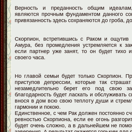
Верность и преданность общим идеала
являются прочным фундаментом данного со
привязанность здесь сохраняются до гроба, д
Скорпион, встретившись с Раком и ощутив 
Амура, без промедления устремляется к за
если партнер уже занят, то он будет тихо 
своего часа.
Но главой семьи будет только Скорпион. П
приступов депрессии, которые так страшат
незамедлительно берет его под свою з
благодарность будет ласкать и обслуживать с
внося в дом всю свою теплоту души и стрем
гармонии и покою.
Единственное, с чем Рак должен постоянно счи
ревностью Скорпиона, если ее огонь разгорит
будет очень сложно, а в дальнейшем не помог
заверения. А результат окажется горьким для 