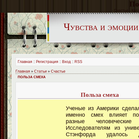
По
- Счастье - Кат
Чувства и эмоции
Главная
::
Регистрация
::
Вход
::
RSS
Главная
»
Статьи
»
Счастье
ПОЛЬЗА СМЕХА
Польза смеха
Ученые из Америки сдела
именно смех влияет по
разные человеческие
Исследователям из униве
Стэнфорда удалось д