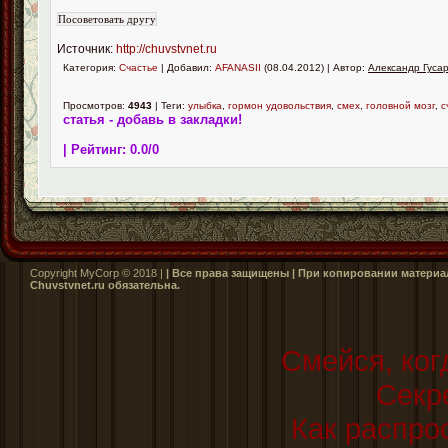
Источник:
http://chuvstvnet.ru
Категория:
Счастье
| Добавил:
AFANASII
(08.04.2012) | Автор:
Александр Гуса
Просмотров:
4943
| Теги:
улыбка
,
гормон удовольствия
,
смех
,
головной мозг
,
с
статья - добавь в закладки!
| Рейтинг:
0.0
/
0
Copyright MyCorp © 2018 |
| Все права защищены | При копировании материал
Сhuvstvnet.ru обязательна.
Смейся, ког
Секр
Как распро