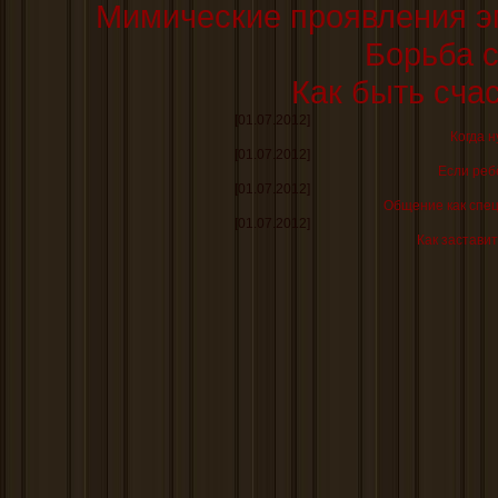
Мимические проявления э
Борьба 
Как быть сча
[01.07.2012]
Когда н
[01.07.2012]
Если реб
[01.07.2012]
Общение как спе
[01.07.2012]
Как заставит