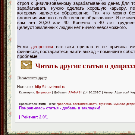
строя к цивилизованному зарабатыванию денег. Для т
зарабатывать, нужно сделать хорошую карьеру, пе
которому является образование. Так что можно бе
вложения именно в собственное образование. И не име
вам лет 20,30 или 40! Конечно в 40 лет труднее
целеустремленных людей нет ничего невозможного.
Если
депрессия
все-таки пришла и ее причина им
финансов, постарайтесь найти выход - поменяйте собс
проблеме.
Читать другие статьи о депресс
Источник:
http://chuvstvnet.ru
Категория:
Депрессия
| Добавил:
AFANASII
(14.10.2010) | Автор:
Афанасий Ки
Просмотров:
5998
| Теги:
проблема
,
состоятельность
,
мужчина
,
мужская депре
Понравилась статья - добавь в закладки!
| Рейтинг:
2.0
/
1