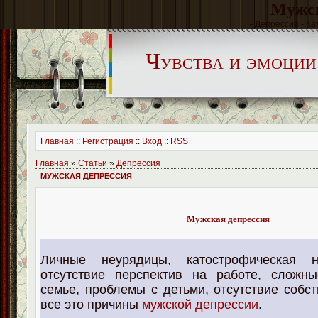
Мужск
- Депрессия - Ка
Чувства и эмоции
Главная
::
Регистрация
::
Вход
::
RSS
Главная
»
Статьи
»
Депрессия
МУЖСКАЯ ДЕПРЕССИЯ
Мужская депрессия
Личные неурядицы, катострофическая н
отсутствие перспектив на работе, сложн
семье, проблемы с детьми, отсутствие собст
все это причины
мужской депрессии
.