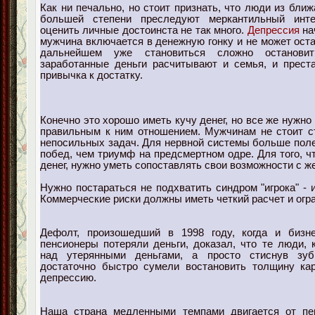
Как ни печально, но стоит признать, что люди из бли
большей степени преследуют меркантильный инте
оценить личные достоинста не так много.
Депрессия
на
мужчина включается в денежную гонку и не может ост
дальнейшем уже становиться сложно останови
заработанные деньги расчитывают и семья, и прест
привычка к достатку.
Конечно это хорошо иметь кучу денег, но все же нужно
правильным к ним отношением. Мужчинам не стоит с
непосильных задач. Для нервной системы больше поле
побед, чем триумф на предсмертном одре. Для того, ч
денег, нужно уметь сопоставлять свои возможности с 
Нужно постараться не подхватить синдром "игрока" - и
Коммерческие риски должны иметь четкий расчет и огр
Дефолт, произошедший в 1998 году, когда и бизн
пенсионеры потеряли деньги, доказал, что те люди, 
над утерянными деньгами, а просто стиснув зу
достаточно быстро сумели востановить толщину ка
депрессию.
Наша страна медленными темпами двигается от пе