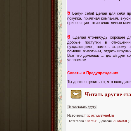
5
Балуй себя! Делай для себя пр
покупка, приятная компания, вкус
приносящие такие счастливые моме
6
Сделай что-нибудь хорошее для
добрые поступки в отношени
нуждающимся, помочь старому ч
помощи животным, отдать игрушки
Все что делаешь ... делай для ко
человеком.
Советы и Предупреждения
Ты должен ценить то, что находитс
Читать другие ста
Источник:
http://chuvstvnet.ru
Категория:
Счастье
| Добавил:
AFANASII
(0