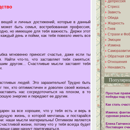
Депрессия
дство
Стресс
Зависть
Обида
 вещей и личных достижений, которые в данный
Жадность
 может быть семья, востребованная профессия,
Гнев
угодно, но имеющее для тебя важность. Держи этот
Страхи и Фо
 каждый день и пойми, как тебе повезло иметь все
Эмоции
Измена
Саморазвити
бка мгновенно приносит счастье, даже если ты
Обратная св
. Найти что-то, что заставляет тебя смеяться:
Отношения
шим другом... Счастливые мысли заставят тебя
Ненависть
и.
Популярны
стливых людей. Это заразительно! Трудно быть
 тех, кто оптимистичен и доволен своей жизнью.
аставить нас сосредоточиться на плохом, в то
Простые прави
орошую энергию и передают ее другим.
победы над ст
Как стать счас
арен за все хорошее, что у тебя есть и верь в
Измена: фанта
дущую жизнь, о которой мечтаешь и постарайся
суровая реаль
ни: наши мысли материальны! Оптимизм является
Елена Гапчинск
частливой жизни, потому что у тебя всегда будет
Поставщик сча
вещи сами начнут притягиваться.