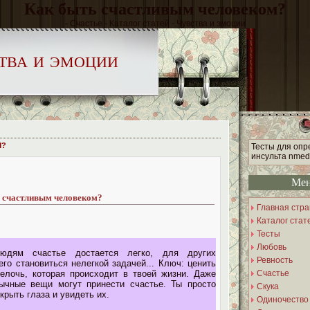
Как быть счастливым человеком?
- Счастье - Каталог статей - Чувства и эмоции
тва и эмоции
М?
Тесты для оп
инсульта nmedi
Ме
 счастливым человеком?
Главная стр
Каталог стат
Тесты
Любовь
юдям счастье достается легко, для других
Ревность
его становиться нелегкой задачей... Ключ: ценить
елочь, которая происходит в твоей жизни. Даже
Счастье
ычные вещи могут принести счастье. Ты просто
Скука
крыть глаза и увидеть их.
Одиночество