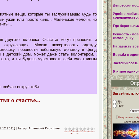
Депрессия пос
иятные вещи, которые ты заслуживаешь: будь то
Удобно любит
совершенство..
ный ужин или просто кино... Маленькие мелочи, но
нты...
Где берет нача
Ревность - по
самооценку
 другого человека. Счастье могут приносить и
и окружающих. Можно пожертвовать одежду
На зависть все
еловеку, перевести небольшую денежку в фонд
 в детский дом, может даже стать волонтером...
Борьба с один
го-то, и ты будешь чувствовать себя счастливым
Застенчивость
Я и мое одино
Опр
я сейчас вокруг тебя.
Вы сейчас вл
тьи о счастье
...
Да
Нет
[
·
Результаты
А
Всего отве
1.12.2011) | Автор:
Афанасий Кириллов