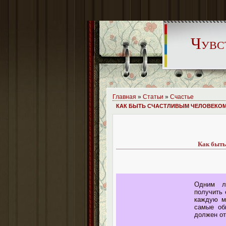
Чувс
Главная
»
Статьи
»
Счастье
КАК БЫТЬ СЧАСТЛИВЫМ ЧЕЛОВЕКО
Как быть
Одним л
получить 
каждую м
самые об
должен от