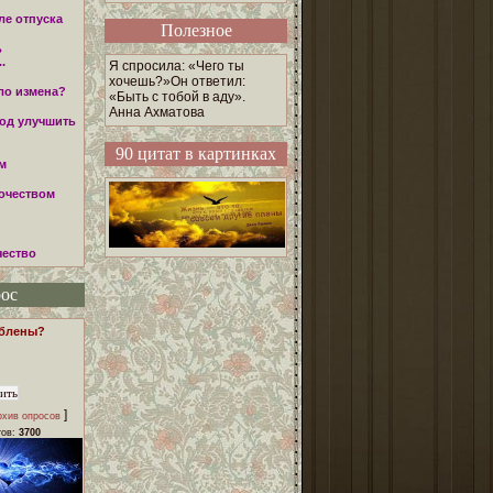
ле отпуска
Полезное
ь
.
Я спросила: «Чего ты
хочешь?»Он ответил:
ло измена?
«Быть с тобой в аду».
Анна Ахматова
вод улучшить
90 цитат в картинках
м
очеством
чество
ос
юблены?
]
рхив опросов
тов:
3700