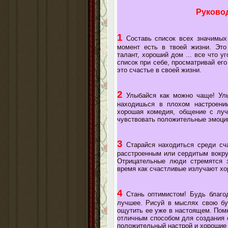
Руково
1
Составь список всех значимых
момент есть в твоей жизни. Это
талант, хороший дом ... все что 
список при себе, просматривай его
это счастье в своей жизни.
2
Улыбайся как можно чаще! Улы
находишься в плохом настроении
хорошая комедия, общение с луч
чувствовать положительные эмоци
3
Старайся находиться среди сча
расстроенным или сердитым вокруг
Отрицательные люди стремятся з
время как счастливые излучают х
4
Стань оптимистом! Будь благод
лучшее. Рисуй в мыслях свою бу
ощутить ее уже в настоящем. Пом
отличным способом для создания с
положительный настрой и хорошие 