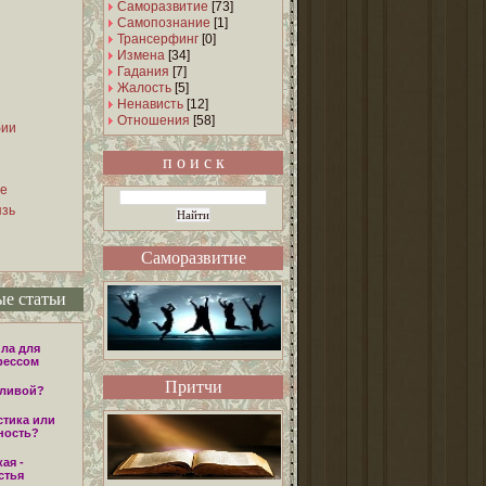
Саморазвитие
[73]
Самопознание
[1]
Трансерфинг
[0]
Измена
[34]
Гадания
[7]
Жалость
[5]
Ненависть
[12]
Отношения
[58]
бии
п о и с к
е
язь
Саморазвитие
е статьи
ла для
рессом
Притчи
тливой?
стика или
ность?
ая -
стья