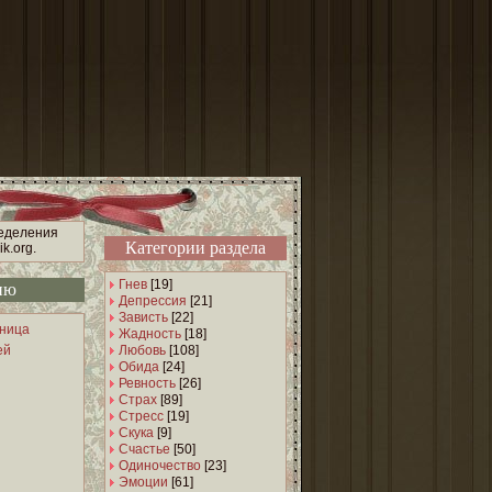
ределения
Категории раздела
k.org.
Гнев
[19]
ню
Депрессия
[21]
Зависть
[22]
аница
Жадность
[18]
ей
Любовь
[108]
Обида
[24]
Ревность
[26]
Страх
[89]
Стресс
[19]
Скука
[9]
Счастье
[50]
Одиночество
[23]
Эмоции
[61]