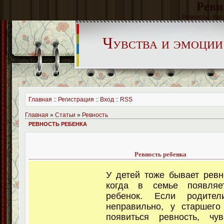
Ревн
- Ревность - Ка
Чувства и эмоции
Главная
::
Регистрация
::
Вход
::
RSS
Главная
»
Статьи
»
Ревность
РЕВНОСТЬ РЕБЕНКА
Ревность ребенка
У детей тоже бывает ревн
когда в семье появля
ребенок. Если родите
неправильно, у старшего
появиться ревность, чу