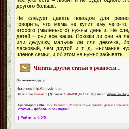
нее уже есть – любит и не будет одного л
другого больше.
Не следует давать поводов для ревнос
говорить, что мама не купит ему чего-то
второго (маленького) нужны деньги. Не сле
детей – они все ваши. Похожи ли они на 
или дедушку, мальчик ли или девочка, б
ласковый, чем другой и т. д. Внимание н
членов семьи, и об этом не нужно забывать.
Читать другие статьи о ревности
...
Источник:
http://chuvstvnet.ru
Категория:
Ревность
| Добавил:
AFANASII
(16.11.2011) | Автор:
Афанасий Кир
Просмотров:
2304
| Теги:
Ревность
,
Ребенок
,
семья
,
чувство
,
детская ревность
статья - добавь в закладки!
| Рейтинг:
0.0
/
0