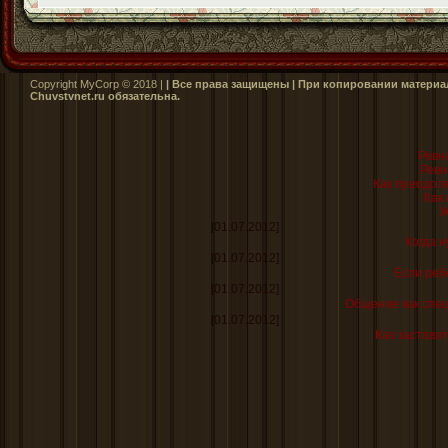
Copyright MyCorp © 2018 |
| Все права защищены | При копировании материал
Сhuvstvnet.ru обязательна.
Ревно
Ревн
Как преодол
Как
Ж
[01.07.2012]
Когда н
[01.07.2012]
Если реб
[01.07.2012]
Общение как спе
[01.07.2012]
Как заставит