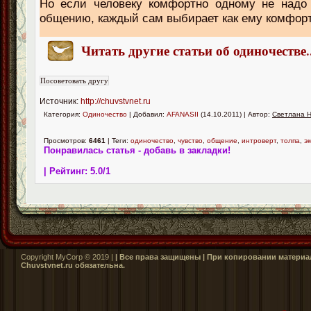
Но если человеку комфортно одному не надо 
общению, каждый сам выбирает как ему комфор
Читать другие статьи об одиночестве
.
Источник:
http://chuvstvnet.ru
Категория:
Одиночество
| Добавил:
AFANASII
(14.10.2011) | Автор:
Светлана 
Просмотров:
6461
| Теги:
одиночество
,
чувство
,
общение
,
интроверт
,
толпа
,
э
Понравилась статья - добавь в закладки!
| Рейтинг:
5.0
/
1
Copyright MyCorp © 2019 |
| Все права защищены | При копировании материал
Сhuvstvnet.ru обязательна.