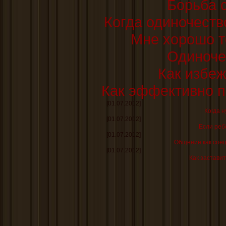
Борьба 
Когда одиночеств
Мне хорошо т
Одиноче
Как избеж
Как эффективно п
[01.07.2012]
Когда н
[01.07.2012]
Если реб
[01.07.2012]
Общение как спе
[01.07.2012]
Как заставит