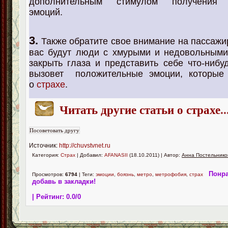
дополнительным стимулом получения 
эмоций.
3.
Также обратите свое внимание на пассажи
вас будут люди с хмурыми и недовольными
закрыть глаза и представить себе что-нибу
вызовет положительные эмоции, которые 
о
страхе
.
Читать другие статьи о страхе
..
Источник:
http://chuvstvnet.ru
Категория:
Страх
| Добавил:
AFANASII
(18.10.2011) | Автор:
Анна Постельнико
Понра
Просмотров:
6794
| Теги:
эмоции
,
боязнь
,
метро
,
метрофобия
,
страх
добавь в закладки!
| Рейтинг:
0.0
/
0