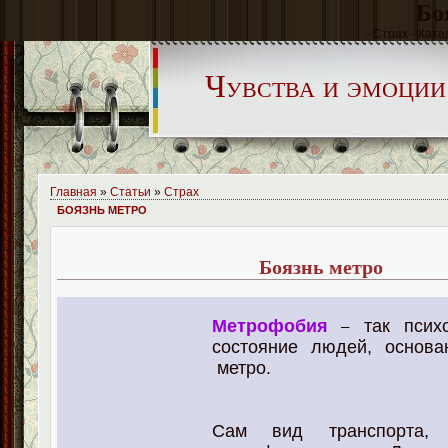
Бо
- Страх - Ката
Чувства и эмоции
Главная
»
Статьи
»
Страх
БОЯЗНЬ МЕТРО
Боязнь метро
Метрофобия
так психо
–
состояние людей, основа
метро.
Сам вид транспорта, 