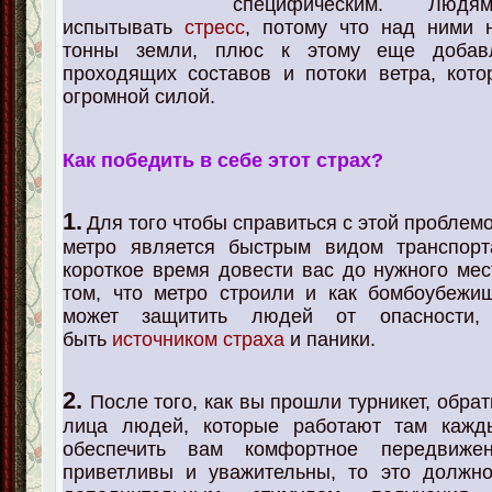
специфическим. Людя
испытывать
стресс
, потому что над ними 
тонны земли, плюс к этому еще добав
проходящих составов и потоки ветра, кот
огромной силой.
Как победить в себе этот страх?
1.
Для того чтобы справиться с этой проблемо
метро является быстрым видом транспорт
короткое время довести вас до нужного мес
том, что метро строили и как бомбоубежи
может защитить людей от опасности
быть
источником страха
и паники.
2.
После того, как вы прошли турникет, обра
лица людей, которые работают там кажд
обеспечить вам комфортное передвиже
приветливы и уважительны, то это должно