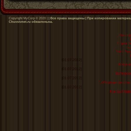
Copyright MyCorp © 2020 |
| Все права защищены | При копировании материал
Сhuvstvnet.ru обязательна.
Как сп
Страх р
Бо
Чего боя
[01.07.2012]
Когда н
[01.07.2012]
Если реб
[01.07.2012]
Общение как спе
[01.07.2012]
Как заставит