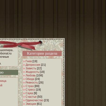
 шоппера..
Категории раздела
arbonat.ru
рочные
Гнев
[19]
.
Депрессия
[21]
Зависть
[22]
ню
Жадность
[18]
Любовь
[108]
Обида
[24]
аница
Ревность
[26]
ей
Страх
[89]
Стресс
[19]
Скука
[9]
Счастье
[50]
Одиночество
[23]
Эмоции
[61]