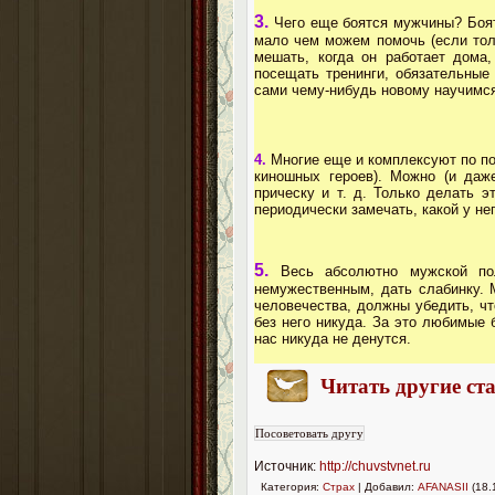
3.
Чего еще боятся мужчины? Боя
мало чем можем помочь (если толь
мешать, когда он работает дома
посещать тренинги, обязательные
сами чему-нибудь новому научимс
4.
Многие еще и комплексуют по по
киношных героев). Можно (и даж
прическу и т. д. Только делать э
периодически замечать, какой у не
5.
Весь абсолютно мужской п
немужественным, дать слабинку. 
человечества, должны убедить, чт
без него никуда. За это любимые 
нас никуда не денутся.
Читать другие ста
Источник:
http://chuvstvnet.ru
Категория:
Страх
| Добавил:
AFANASII
(18.