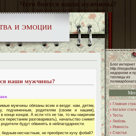
Чего боятся наши мужчины?
- Страх - Каталог статей - Чувства и эмоции
тва и эмоции
Блог интернет
http://moypolik
недорогие и п
теплицы из
тся наши мужчины?
поликарбоната
Ме
ахи.
Главная стр
мые мужчины обязаны всем и везде: нам, детям,
Каталог стат
ву, подчиненным, родителям (своим и нашим),
 в конце концов. А если что не так, то мы накричим
Тесты
овсе перестанем разговаривать), начальство снимет
Любовь
 родители будут обвинять в неблагодарности.
Ревность
, бедным-несчастным, не преобрести кучу фобий?
Счастье