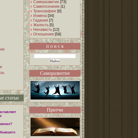
Саморазвитие
[73]
Самопознание
[1]
Трансерфинг
[0]
Измена
[34]
Гадания
[7]
Жалость
[5]
Ненависть
[12]
Отношения
[58]
п о и с к
бии
е
язь
Саморазвитие
е статьи
Притчи
аставляет
ь
зменил?
з бывшего