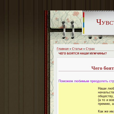
Чувс
Главная
»
Статьи
»
Страх
ЧЕГО БОЯТСЯ НАШИ МУЖЧИНЫ?
Чего боя
Поможем любимым преодолеть стр
Наши люби
начальст
обществу,
(а то и в
премию, а
Как же им