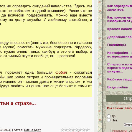
тся не оправдать ожиданий начальства. Здесь мы
Как определит
характера
ко не работаем в одной компании). Разве что не
, да всячески поддерживать. Можно еще вместе
Как помочь че
 ему по долгу службы. И любимому спокойнее, и
избавиться от
я.
Красота бабоч
Депрессия пос
воду внешности (опять же, беспочвенно и на фоне
Гневливцы
е нужно) помогать мужчине подбирать гардероб,
то нужно очень тонко, как-будто это его выбор, и
Ностофобия – 
го отличный вкус и вообще, он - красавец!
возвращения 
С первого взгл
первого вздоха
минуты…
ол поражает одна большая
фобия
- оказаться
Мы, как более хитрая и проницательная половина
Разбитое серд
о именно он - хозяин дома и жизни в целом, и мы
будут любить и ценить нас еще больше и сами от
Виды любви
Опр
тьи о страхе
...
Вы сейчас вл
Да
Нет
10.2011) | Автор:
Елена Крот
[
·
Результаты
А