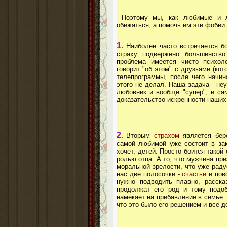
Поэтому мы, как любимые и лю
обижаться, а помочь им эти фобии
1.
Наиболее часто встречается бо
страху подвержено большинств
проблема имеется чисто психол
говорит "об этом" с друзьями (ко
телепрограммы, после чего начин
этого не делал. Наша задача - не
любовник и вообще "супер", и са
доказательство искренности наших
2.
Вторым
страхом
является бер
самой любимой уже состоит в зак
хочет, детей. Просто боится такой
ролью отца. А то, что мужчина при
моральной зрелости, что уже раду
нас две полосочки -
счастье
и пов
нужно подводить плавно, расска
продолжат его род и тому подо
намекает на прибавление в семье. 
что это было его решением и все 