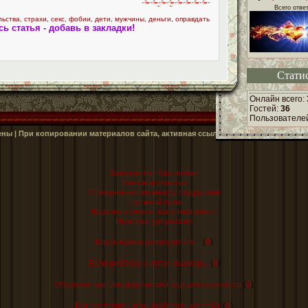
Всего отве
льства
,
страхи
,
секс
,
фобии
,
дети
,
мужчины
,
деньги
,
оправдать
ь статья - добавь в закладки!
Стати
Онлайн всего:
Гостей:
36
Пользователе
ены | При копировании материалов сайта, активная ссылка на
Замужество без любви
Женское счастье
Соперничество между подругами
Гостевой брак
Жадина в семье: как с ним жить?
Мужская депрессия
Когда нужно разводиться...
(
0
)
Если ребёнку снятся кошмары
(
0
)
Общение как специфический вид деятельности
(
0
)
Как заставить лень работать на себя
(
0
)