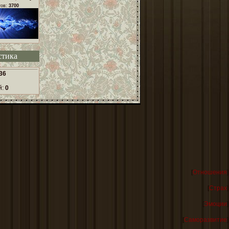
тов:
3700
стика
36
й:
0
[
Отношения
]
[
Страх
]
[
Эмоции
]
[
Саморазвитие
]