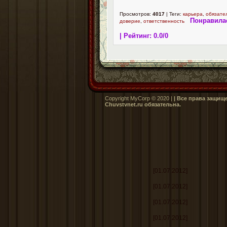
Просмотров:
4017
| Теги:
карьера
,
обязате
Понравилас
доверие
,
ответственность
| Рейтинг:
0.0
/
0
Copyright MyCorp © 2020 |
| Все права защищ
Сhuvstvnet.ru обязательна.
[01.07.2012]
[01.07.2012]
[01.07.2012]
[01.07.2012]