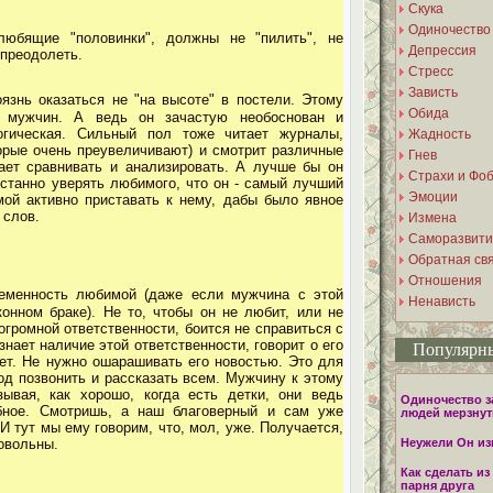
Скука
Одиночество
бящие "половинки", должны не "пилить", не
Депрессия
 преодолеть.
Стресс
Зависть
язнь оказаться не "на высоте" в постели. Этому
Обида
о мужчин. А ведь он зачастую необоснован и
огическая. Сильный пол тоже читает журналы,
Жадность
торые очень преувеличивают) и смотрит различные
Гнев
ает сравнивать и анализировать. А лучше бы он
Страхи и Фо
устанно уверять любимого, что он - самый лучший
Эмоции
мой активно приставать к нему, дабы было явное
 слов.
Измена
Саморазвити
Обратная св
Отношения
еменность любимой (даже если мужчина с этой
Ненависть
онном браке). Не то, чтобы он не любит, или не
 огромной ответственности, боится не справиться с
знает наличие этой ответственности, говорит о его
Популярны
ет. Не нужно ошарашивать его новостью. Это для
од позвонить и рассказать всем. Мужчину к этому
зывая, как хорошо, когда есть детки, они ведь
Одиночество з
бное. Смотришь, а наш благоверный и сам уже
людей мерзнут
И тут мы ему говорим, что, мол, уже. Получается,
довольны.
Неужели Он и
Как сделать и
парня друга