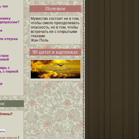
ь тип
Полезное
ловеку
Мужество состоит не в том,
 депрессии?
чтобы смело преодолевать
опасность, но в том, чтобы
ек
встречать ее с открытыми
глазами.
ле отпуска
Жан Поль
90 цитат в картинках
страх
домой
яда, с
, с первой
це
ос
юблены?
]
рхив опросов