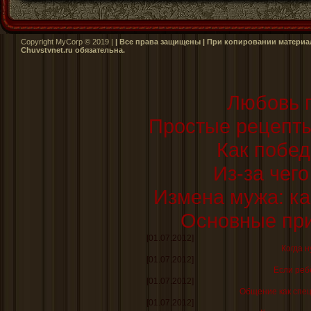
Copyright MyCorp © 2019 |
| Все права защищены | При копировании материал
Сhuvstvnet.ru обязательна.
Любовь п
Простые рецепт
Как побед
Из-за чег
Измена мужа: ка
Основные при
[01.07.2012]
Когда н
[01.07.2012]
Если реб
[01.07.2012]
Общение как спе
[01.07.2012]