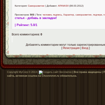
Категория:
Саморазвитие
| Добавил:
AFANASII
(08.03.2012)
Просмотров:
503
| Теги:
человек
,
подпись
,
Характер
,
саморазвитие
,
подчерк
,
г
статья - добавь в закладки!
| Рейтинг:
5.0
/
1
Всего комментариев:
0
Добавлять комментарии могут только зарегистрированные
[
Регистрация
|
Вход
]
Copyright MyCorp © 2013 |
| Все права защищены |
сайта, активная ссылка на Сhuvstvnet.ru обязательна.