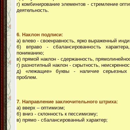
г) комбинирование элементов - стремление опт
деятельность.
6. Наклон подписи:
а) влево - своенравность, ярко выраженный инд
б) вправо - сбалансированность характера
пониманию;
в) прямой наклон - сдержанность, прямолинейнос
г) разнотипный наклон - скрытность, неискреннос
д) «лежащие» буквы - наличие серьезных 
проблем.
7. Направление заключительного штриха:
а) вверх – оптимизм;
б) вниз - склонность к пессимизму;
в) прямо - сбалансированный характер;