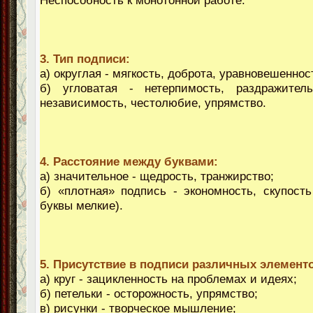
Неспособность к монотонной работе.
3. Тип подписи:
а) округлая - мягкость, доброта, уравновешеннос
б) угловатая - нетерпимость, раздражительн
независимость, честолюбие, упрямство.
4. Расстояние между буквами:
а) значительное - щедрость, транжирство;
б) «плотная» подпись - экономность, скупость
буквы мелкие).
5. Присутствие в подписи различных элемент
а) круг - зацикленность на проблемах и идеях;
б) петельки - осторожность, упрямство;
в) рисунки - творческое мышление;