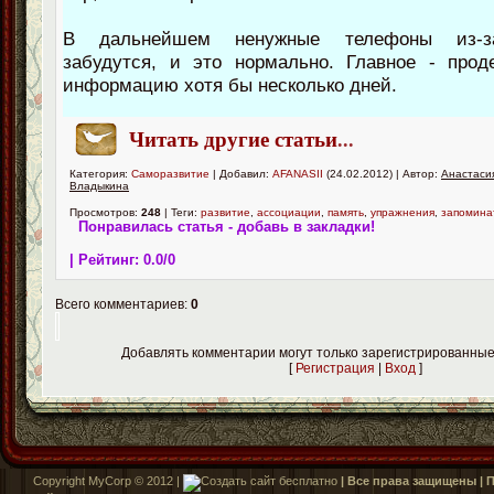
В дальнейшем ненужные телефоны из-за
забудутся, и это нормально. Главное - про
информацию хотя бы несколько дней.
Читать другие статьи
...
Категория:
Саморазвитие
| Добавил:
AFANASII
(24.02.2012) | Автор:
Анастаси
Владыкина
Просмотров:
248
| Теги:
развитие
,
ассоциации
,
память
,
упражнения
,
запомина
Понравилась статья - добавь в закладки!
| Рейтинг:
0.0
/
0
Всего комментариев:
0
Добавлять комментарии могут только зарегистрированные
[
Регистрация
|
Вход
]
Copyright MyCorp © 2012 |
| Все права защищены |