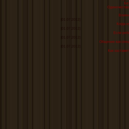
Бе
Одиночество 
Влиян
[01.07.2012]
Когда н
[01.07.2012]
Если реб
[01.07.2012]
Общение как спе
[01.07.2012]
Как заставит