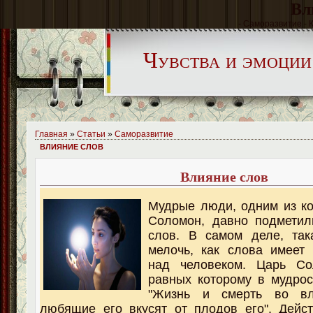
Вл
- Саморазвитие - 
Чувства и эмоции
Главная
»
Статьи
»
Саморазвитие
ВЛИЯНИЕ СЛОВ
Влияние слов
Мудрые люди, одним из к
Соломон, давно подметил
слов. В самом деле, так
мелочь, как слова имеет
над человеком. Царь Со
равных которому в мудрост
"Жизнь и смерть во вл
любящие его вкусят от плодов его". Дейс