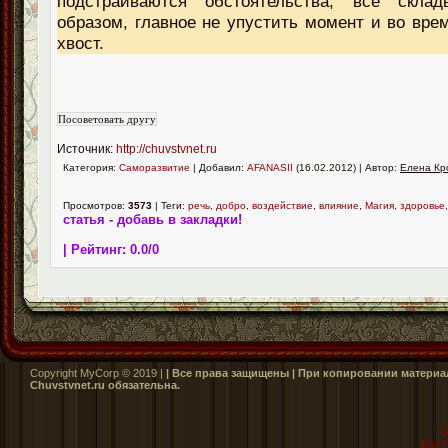
подстраиваются обстоятельства, все скла
образом, главное не упустить момент и во врем
хвост.
Источник:
http://chuvstvnet.ru
Категория:
Саморазвитие
| Добавил:
AFANASII
(16.02.2012) | Автор:
Елена Кр
Просмотров:
3573
| Теги:
речь
,
добро
,
воздействие
,
влияние
,
Магия
,
здоровье
статья - добавь в закладки!
| Рейтинг:
0.0
/
0
Copyright MyCorp © 2019 |
| Все права защищены | При копировании материал
Сhuvstvnet.ru обязательна.
О
Как 