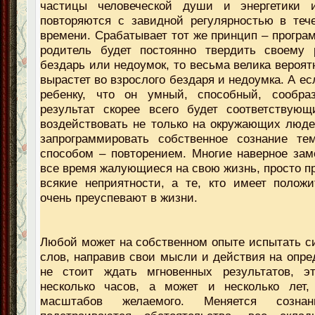
частицы человеческой души и энергетики 
повторяются с завидной регулярностью в теч
времени. Срабатывает тот же принцип – програ
родитель будет постоянно твердить своему р
бездарь или недоумок, то весьма велика вероят
вырастет во взрослого бездаря и недоумка. А ес
ребенку, что он умный, способный, сообра
результат скорее всего будет соответствующ
воздействовать не только на окружающих люде
запрограммировать собственное сознание т
способом – повторением. Многие наверное зам
все время жалующиеся на свою жизнь, просто пр
всякие неприятности, а те, кто имеет полож
очень преуспевают в жизни.
Любой может на собственном опыте испытать с
слов, направив свои мысли и действия на опред
не стоит ждать мгновенных результатов, э
несколько часов, а может и несколько лет,
масштабов желаемого. Меняется созна