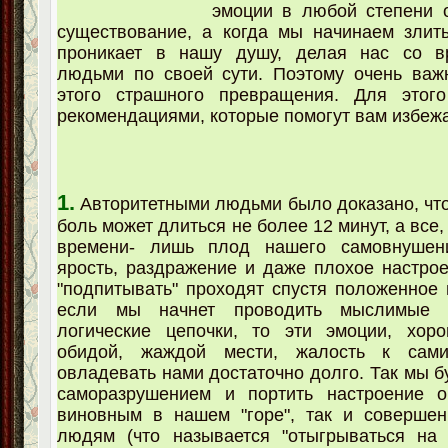
эмоции в любой степени 
существование, а когда мы начинаем злить
проникает в нашу душу, делая нас со 
людьми по своей сути. Поэтому очень важ
этого страшного превращения. Для этого
рекомендациями, которые помогут вам избеж
1.
Авторитетными людьми было доказано, чт
боль может длиться не более 12 минут, а все,
времени- лишь плод нашего самовнушени
ярость, раздражение и даже плохое настрое
"подпитывать" проходят спустя положенное 
если мы начнет проводить мыслимые
логические цепочки, то эти эмоции, хор
обидой, жаждой мести, жалость к сами
овладевать нами достаточно долго. Так мы б
саморазрушением и портить настроение 
виновным в нашем "горе", так и совершен
людям (что называется "отыгрываться на 