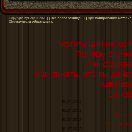
Copyright MyCorp © 2020 |
| Все права защищены | При копировании материал
Сhuvstvnet.ru обязательна.
"Мстить или не мсти
Почему скучно
Как сохран
Как понять, что вы дей
Как пер
Обида
[01.07.2012]
Когда н
[01.07.2012]
Если реб
[01.07.2012]
Общение как спе
[01.07.2012]