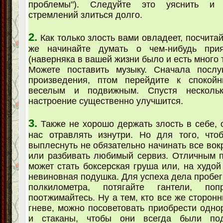
проблемы"). Следуйте это уяснить и 
стремлений злиться долго.
2.
Как только злость вами овладеет, посчитай
же начинайте думать о чем-нибудь при
(наверняка в вашей жизни было и есть много 
Можете поставить музыку. Сначала послу
произведения, птом перейдите к спокой
веселым и подвижным. Спустя несколь
настроение существенно улучшится.
3.
Также не хорошо держать злость в себе, о
нас отравлять изнутри. Но для того, что
выплеснуть не обязательно начинать все вок
или разбивать любимый сервиз. Отличным 
может стать боксерская груша или, на худой
невиновная подушка. Для успеха дела пробег
полкилометра, потягайте гантели, поп
поотжимайтесь. Ну а тем, кто все же сторонн
гневе, можно посоветовать приобрести одно
и стаканы, чтобы они всегда были под