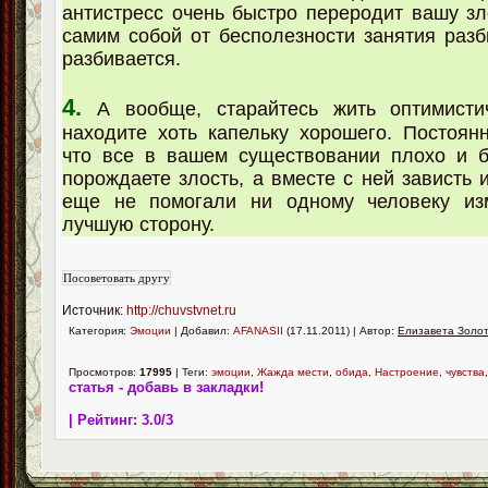
антистресс очень быстро переродит вашу зл
самим собой от бесполезности занятия разби
разбивается.
4.
А вообще, старайтесь жить оптимист
находите хоть капельку хорошего. Постоян
что все в вашем существовании плохо и б
порождаете злость, а вместе с ней зависть 
еще не помогали ни одному человеку из
лучшую сторону.
Источник:
http://chuvstvnet.ru
Категория:
Эмоции
| Добавил:
AFANASII
(17.11.2011) | Автор:
Елизавета Золо
Просмотров:
17995
| Теги:
эмоции
,
Жажда мести
,
обида
,
Настроение
,
чувства
статья - добавь в закладки!
| Рейтинг:
3.0
/
3