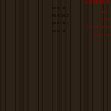
Каким б
[01.07.2012]
Когда н
[01.07.2012]
Если реб
[01.07.2012]
Общение как спе
[01.07.2012]
Как заставит