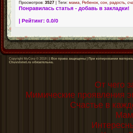
Просмотров:
3527
| Теги:
мама
,
Ребенок
,
сон
,
радость
,
сч
Понравилась статья - добавь в закладки!
| Рейтинг:
0.0
/
0
Copyright MyCorp © 2018 |
| Все права защищены | При копировании материал
Сhuvstvnet.ru обязательна.
От чего з
Мимические проявления э
Счастье в каж
Мам
Интересны