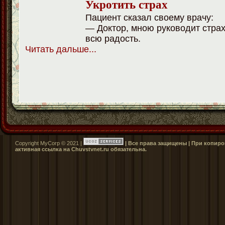
Укротить страх
Пациент сказал своему врачу:
— Доктор, мною руководит страх
всю радость.
Читать дальше..
.
Copyright MyCorp © 2021 |
| Все права защищены | При копиро
активная ссылка на Сhuvstvnet.ru обязательна.