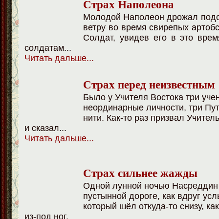
Страх Наполеона
Молодой Наполеон дрожал подо
ветру во время свирепых артобс
Солдат, увидев его в это врем
солдатам...
Читать дальше.
..
Страх перед неизвестным
Было у Учителя Востока три уче
неординарные личности, три Пут
нити. Как-то раз призвал Учител
и сказал...
Читать дальше
...
Страх сильнее жажды
Одной лунной ночью Насреддин
пустынной дороге, как вдруг ус
который шёл откуда-то снизу, ка
из-под ног.