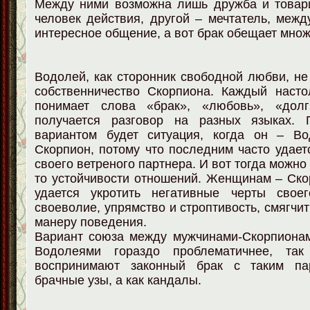
Между ними возможна лишь дружба и товар
человек действия, другой – мечтатель, меж
интересное общение, а вот брак обещает мно
Водолей, как сторонник свободной любви, не
собственничество Скорпиона. Каждый насто
понимает слова «брак», «любовь», «долг
получается разговор на разных языках. 
вариантом будет ситуация, когда он – В
Скорпион, потому что последним часто удает
своего ветреного партнера. И вот тогда можно 
то устойчивости отношений. Женщинам – Ск
удается укротить негативные черты свое
своеволие, упрямство и строптивость, смягчи
манеру поведения.
Вариант союза между мужчинами-Скорпиона
Водолеями гораздо проблематичнее, та
воспринимают законный брак с таким па
брачные узы, а как кандалы.