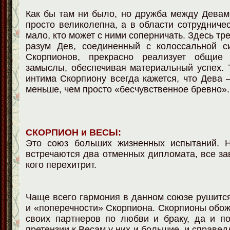
Как бы там ни было, но дружба между Дева
просто великолепна, а в области сотрудничес
мало, кто может с ними соперничать. Здесь т
разум Дев, соединенный с колоссальной с
Скорпионов, прекрасно реализует общие
замыслы, обеспечивая материальный успех. 
интима Скорпиону всегда кажется, что Дева 
меньше, чем просто «бесчувственное бревно».
СКОРПИОН и ВЕСЫ:
Это союз больших жизненных испытаний. Н
встречаются два отменных дипломата, все зав
кого перехитрит.
Чаще всего гармония в данном союзе рушится
и «поперечности» Скорпиона. Скорпионы обо
своих партнеров по любви и браку, да и п
претензии к Весам у них и большие, и справе