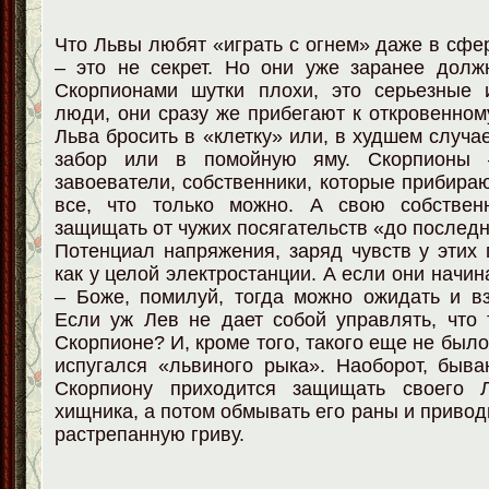
Что Львы любят «играть с огнем» даже в сф
– это не секрет. Но они уже заранее долж
Скорпионами шутки плохи, это серьезные
люди, они сразу же прибегают к откровенном
Льва бросить в «клетку» или, в худшем случае
забор или в помойную яму. Скорпионы 
завоеватели, собственники, которые прибира
все, что только можно. А свою собствен
защищать от чужих посягательств «до последн
Потенциал напряжения, заряд чувств у этих 
как у целой электростанции. А если они начин
– Боже, помилуй, тогда можно ожидать и в
Если уж Лев не дает собой управлять, что 
Скорпионе? И, кроме того, такого еще не был
испугался «львиного рыка». Наоборот, быва
Скорпиону приходится защищать своего Л
хищника, а потом обмывать его раны и привод
растрепанную гриву.