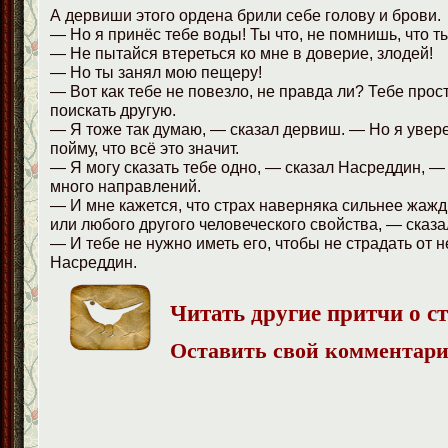
А дервиши этого ордена брили себе голову и брови.
— Но я принёс тебе воды! Ты что, не помнишь, что т
— Не пытайся втереться ко мне в доверие, злодей!
— Но ты занял мою пещеру!
— Вот как тебе не повезло, не правда ли? Тебе прос
поискать другую.
— Я тоже так думаю, — сказал дервиш. — Но я уверен
пойму, что всё это значит.
— Я могу сказать тебе одно, — сказал Насреддин, — 
много направлений.
— И мне кажется, что страх наверняка сильнее жажд
или любого другого человеческого свойства, — сказ
— И тебе не нужно иметь его, чтобы не страдать от н
Насреддин.
Читать другие притчи о с
Оставить свой комментар