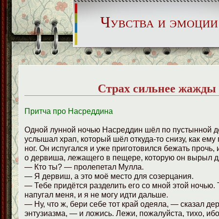
Чувства и эмоции
Страх сильнее жажды
Притча про Насреддина
Одной лунной ночью Насреддин шёл по пустынной до
услышал храп, который шёл откуда-то снизу, как ему 
ног. Он испугался и уже приготовился бежать прочь, 
о дервиша, лежащего в пещере, которую он вырыл д
— Кто ты? — пролепетал Мулла.
— Я дервиш, а это моё место для созерцания.
— Тебе придётся разделить его со мной этой ночью.
напугал меня, и я не могу идти дальше.
— Ну, что ж, бери себе тот край одеяла, — сказал де
энтузиазма, — и ложись. Лежи, пожалуйста, тихо, иб