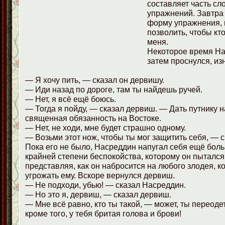
составляет часть сл
упражнений. Завтра
форму упражнения, и
позволить, чтобы кт
меня.
Некоторое время На
затем проснулся, из
— Я хочу пить, — сказал он дервишу.
— Иди назад по дороге, там ты найдешь ручей.
— Нет, я всё ещё боюсь.
— Тогда я пойду, — сказал дервиш. — Дать путнику 
священная обязанность на Востоке.
— Нет, не ходи, мне будет страшно одному.
— Возьми этот нож, чтобы ты мог защитить себя, — 
Пока его не было, Насреддин напугал себя ещё боль
крайней степени беспокойства, которому он пытался
представляя, как он набросится на любого злодея, к
угрожать ему. Вскоре вернулся дервиш.
— Не подходи, убью! — сказал Насреддин.
— Но это я, дервиш, — сказал дервиш.
— Мне всё равно, кто ты такой, — может, ты переоде
кроме того, у тебя бритая голова и брови!